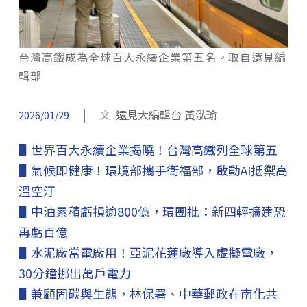
台灣高鐵成為全球百大永續企業第五名。取自遠見編
輯部
|
文
遠見大編輯台 黃泓瑜
2026/01/29
▋世界百大永續企業揭曉！台灣高鐵列全球第五
▋氣候即健康！環境部攜手衛福部，啟動AI抵禦高
溫空汙
▋中油累積虧損逾800億，環團批：新四輕擴建恐
再虧百億
▋水泥廠當電廠用！亞泥花蓮廠導入虛擬電廠，
30分鐘挪出萬戶電力
▋兼顧固碳與生態，林保署、中華郵政在南化共