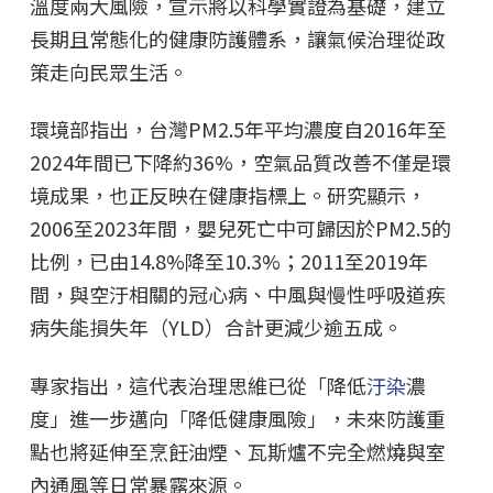
溫度兩大風險，宣示將以科學實證為基礎，建立
長期且常態化的健康防護體系，讓氣候治理從政
策走向民眾生活。
環境部指出，台灣PM2.5年平均濃度自2016年至
2024年間已下降約36%，空氣品質改善不僅是環
境成果，也正反映在健康指標上。研究顯示，
2006至2023年間，嬰兒死亡中可歸因於PM2.5的
比例，已由14.8%降至10.3%；2011至2019年
間，與空汙相關的冠心病、中風與慢性呼吸道疾
病失能損失年（YLD）合計更減少逾五成。
專家指出，這代表治理思維已從「降低
汙染
濃
度」進一步邁向「降低健康風險」，未來防護重
點也將延伸至烹飪油煙、瓦斯爐不完全燃燒與室
內通風等日常暴露來源。