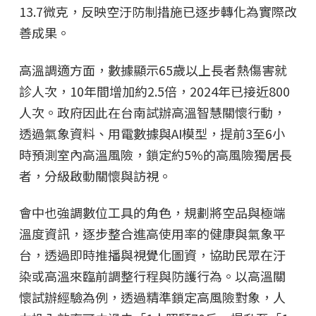
13.7微克，反映空汙防制措施已逐步轉化為實際改
善成果。
高溫調適方面，數據顯示65歲以上長者熱傷害就
診人次，10年間增加約2.5倍，2024年已接近800
人次。政府因此在台南試辦高溫智慧關懷行動，
透過氣象資料、用電數據與AI模型，提前3至6小
時預測室內高溫風險，鎖定約5%的高風險獨居長
者，分級啟動關懷與訪視。
會中也強調數位工具的角色，規劃將空品與極端
溫度資訊，逐步整合進高使用率的健康與氣象平
台，透過即時推播與視覺化圖資，協助民眾在汙
染或高溫來臨前調整行程與防護行為。以高溫關
懷試辦經驗為例，透過精準鎖定高風險對象，人