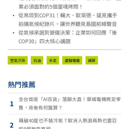
業必須面對的5個靈魂拷問！
．
從帛琉到COP31！輔大、歐萊德、遠見攜手
拍攝氣候紀錄片，讓世界聽見島國前線聲音
．
從氣候承諾到營運決策：企業如何回應「後
COP30」四大核心議題
空氣汙染
石油
水泥
虛擬電廠
減碳
熱門推薦
全台首座「AI百貨」落腳大直！華城電機跨足零
1
售，背後有何盤算？
飆破40度也不裝冷氣？歐洲人熱浪再熱也要忍
2
的5個無奈真相