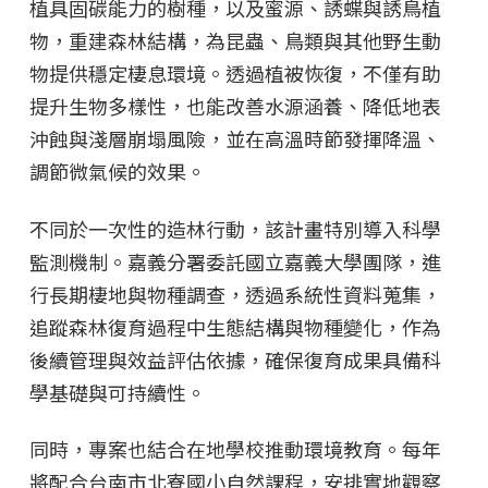
植具固碳能力的樹種，以及蜜源、誘蝶與誘鳥植
物，重建森林結構，為昆蟲、鳥類與其他野生動
物提供穩定棲息環境。透過植被恢復，不僅有助
提升生物多樣性，也能改善水源涵養、降低地表
沖蝕與淺層崩塌風險，並在高溫時節發揮降溫、
調節微氣候的效果。
不同於一次性的造林行動，該計畫特別導入科學
監測機制。嘉義分署委託國立嘉義大學團隊，進
行長期棲地與物種調查，透過系統性資料蒐集，
追蹤森林復育過程中生態結構與物種變化，作為
後續管理與效益評估依據，確保復育成果具備科
學基礎與可持續性。
同時，專案也結合在地學校推動環境教育。每年
將配合台南市北寮國小自然課程，安排實地觀察