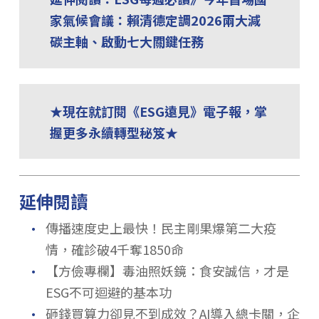
家氣候會議：賴清德定調2026兩大減
碳主軸、啟動七大關鍵任務
★現在就訂閱《ESG遠見》電子報，掌
握更多永續轉型秘笈★
延伸閱讀
．
傳播速度史上最快！民主剛果爆第二大疫
情，確診破4千奪1850命
．
【方儉專欄】毒油照妖鏡：食安誠信，才是
ESG不可迴避的基本功
．
砸錢買算力卻見不到成效？AI導入總卡關，企