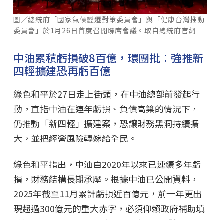
圖／總統府「國家氣候變遷對策委員會」與「健康台灣推動
委員會」於1月26日首度召開聯席會議。取自總統府官網
中油累積虧損破8百億，環團批：強推新
四輕擴建恐再虧百億
綠色和平於27日走上街頭，在中油總部前發起行
動，直指中油在連年虧損、負債高築的情況下，
仍推動「新四輕」擴建案，恐讓財務黑洞持續擴
大，並把經營風險轉嫁給全民。
綠色和平指出，中油自2020年以來已連續多年虧
損，財務結構長期承壓。根據中油已公開資料，
2025年截至11月累計虧損近百億元，前一年更出
現超過300億元的重大赤字，必須仰賴政府補助填