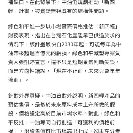
補缺口。在此背景下，中油仍規劃推動「新四
輕」計畫，被質疑無視既有的結構性問題。
綠色和平進一步以市場實際價格推估「新四輕」
財務表現，指出在台灣石化產能早已供過於求的
情況下，該計畫最快自2030年起，可能每年為中
油帶來超過百億元的虧損。綠色和平減塑專案負
責人張凱婷直言，這不只是短期景氣判斷失誤，
而是方向性錯誤，「現在不止血，未來只會年年
流血」。
針對外界質疑，中油曾對外說明，新四輕產品的
預估售價，是基於未來原料成本上升所做的假
設，價格設定高於目前市場水準。對此，綠色和
平反批，中油等同自行創造「可獲利的價格前
提」，假設售價可比市場高出七成，卻未充分考