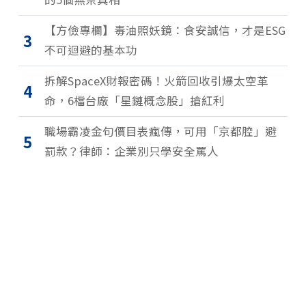
【方儉專欄】毒油照妖鏡：食安誠信，才是ESG
3
不可迴避的基本功
拆解SpaceX財報密碼！火箭回收引爆太空革
4
命，6檔台廠「星鏈概念股」搶紅利
職場霸凌金句價目表瘋傳，可用「京都腔」避
5
罰款？律師：企業別只學安全罵人