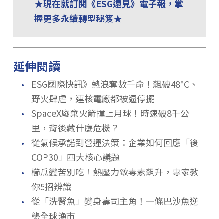
★現在就訂閱《ESG遠見》電子報，掌
握更多永續轉型秘笈★
延伸閱讀
．
ESG國際快訊》熱浪奪數千命！飆破48°C、
野火肆虐，連核電廠都被逼停擺
．
SpaceX廢棄火箭撞上月球！時速破8千公
里，背後藏什麼危機？
．
從氣候承諾到營運決策：企業如何回應「後
COP30」四大核心議題
．
櫛瓜變苦別吃！熱壓力致毒素飆升，專家教
你5招辨識
．
從「洗腎魚」變身壽司主角！一條巴沙魚逆
襲全球漁市