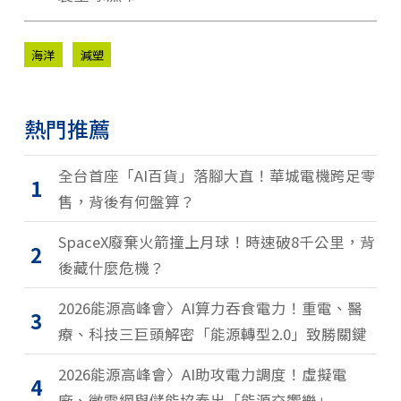
海洋
減塑
熱門推薦
全台首座「AI百貨」落腳大直！華城電機跨足零
1
售，背後有何盤算？
SpaceX廢棄火箭撞上月球！時速破8千公里，背
2
後藏什麼危機？
2026能源高峰會〉AI算力吞食電力！重電、醫
3
療、科技三巨頭解密「能源轉型2.0」致勝關鍵
2026能源高峰會〉AI助攻電力調度！虛擬電
4
廠、微電網與儲能協奏出「能源交響樂」