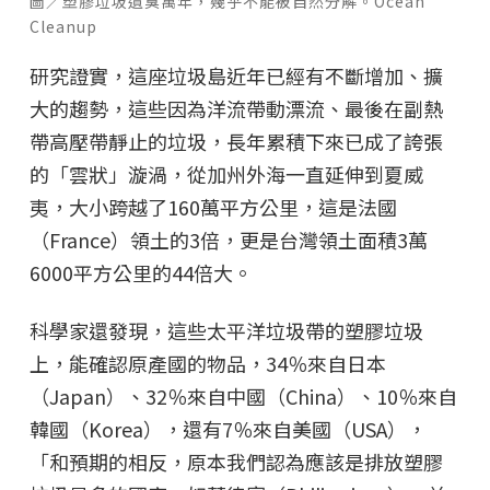
圖／塑膠垃圾遺臭萬年，幾乎不能被自然分解。Ocean
Cleanup
研究證實，這座垃圾島近年已經有不斷增加、擴
大的趨勢，這些因為洋流帶動漂流、最後在副熱
帶高壓帶靜止的垃圾，長年累積下來已成了誇張
的「雲狀」漩渦，從加州外海一直延伸到夏威
夷，大小跨越了160萬平方公里，這是法國
（France）領土的3倍，更是台灣領土面積3萬
6000平方公里的44倍大。
科學家還發現，這些太平洋垃圾帶的塑膠垃圾
上，能確認原產國的物品，34％來自日本
（Japan）、32％來自中國（China）、10％來自
韓國（Korea），還有7％來自美國（USA），
「和預期的相反，原本我們認為應該是排放塑膠