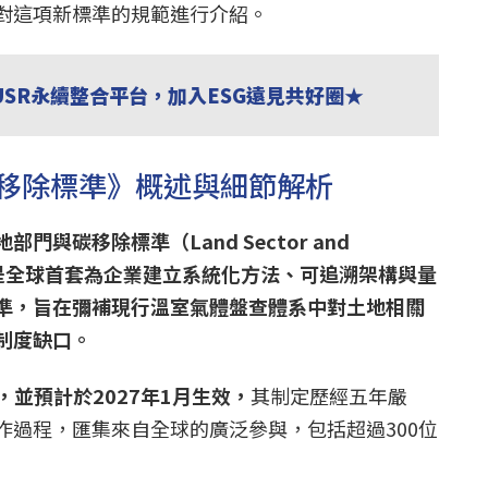
對這項新標準的規範進行介紹。
USR永續整合平台，加入ESG遠見共好圈★
移除標準》概述與細節解析
土地部門與碳移除標準（Land Sector and
d）》，是全球首套為企業建立系統化方法、可追溯架構與量
準，旨在彌補現行溫室氣體盤查體系中對土地相關
制度缺口。
，並預計於2027年1月生效，
其制定歷經五年嚴
作過程，匯集來自全球的廣泛參與，包括超過300位