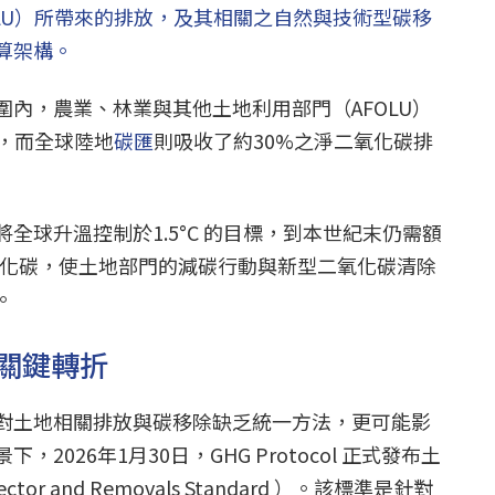
LU）所帶來的排放，及其相關之自然與技術型碳移
算架構。
內，農業、林業與其他土地利用部門（AFOLU）
%，而全球陸地
碳匯
則吸收了約30%之淨二氧化碳排
全球升溫控制於1.5°C 的目標，到本世紀末仍需額
噸二氧化碳，使土地部門的減碳行動與新型二氧化碳清除
。
關鍵轉折
對土地相關排放與碳移除缺乏統一方法，更可能影
2026年1月30日，GHG Protocol 正式發布土
or and Removals Standard ）。該標準是針對