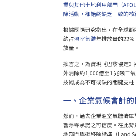
業與其他土地利用部門（AFO
除活動，卻始終缺乏一致的核
根據國際研究指出，在全球範圍
約占
溫室氣體
年排放量的22
放量。
換言之，為實現《巴黎協定》將
外清除約1,000億至1 兆
技術成為不可或缺的關鍵支柱
一、企業氣候會計的
然而，過去企業溫室氣體清單
響淨零承諾之可信度。在此背景下，
地部門與碳移除標準（Land Sect