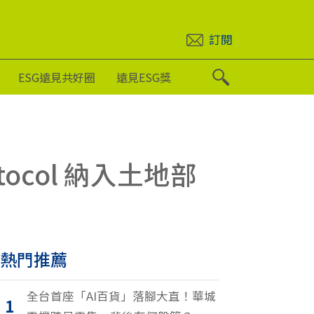
訂閱
ESG遠見共好圈
遠見ESG獎
ocol 納入土地部
熱門推薦
全台首座「AI百貨」落腳大直！華城
1