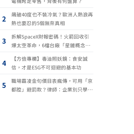
電機跨足零售，背後有何盤算？
飆破40度也不裝冷氣？歐洲人熱浪再
2
熱也要忍的5個無奈真相
拆解SpaceX財報密碼！火箭回收引
3
爆太空革命，6檔台廠「星鏈概念
股」搶紅利
【方儉專欄】毒油照妖鏡：食安誠
4
信，才是ESG不可迴避的基本功
職場霸凌金句價目表瘋傳，可用「京
5
都腔」避罰款？律師：企業別只學安
全罵人