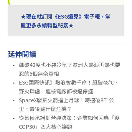
★現在就訂閱《ESG遠見》電子報，掌
握更多永續轉型秘笈★
延伸閱讀
．
飆破40度也不裝冷氣？歐洲人熱浪再熱也要
忍的5個無奈真相
．
ESG國際快訊》熱浪奪數千命！飆破48°C、
野火肆虐，連核電廠都被逼停擺
．
SpaceX廢棄火箭撞上月球！時速破8千公
里，背後藏什麼危機？
．
從氣候承諾到營運決策：企業如何回應「後
COP30」四大核心議題