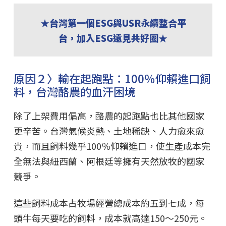
★台灣第一個ESG與USR永續整合平
台，加入ESG遠見共好圈★
原因２〉輸在起跑點：100％仰賴進口飼
料，台灣酪農的血汗困境
除了上架費用偏高，酪農的起跑點也比其他國家
更辛苦。台灣氣候炎熱、土地稀缺、人力愈來愈
貴，而且飼料幾乎100％仰賴進口，使生產成本完
全無法與紐西蘭、阿根廷等擁有天然放牧的國家
競爭。
這些飼料成本占牧場經營總成本約五到七成，每
頭牛每天要吃的飼料，成本就高達150～250元。