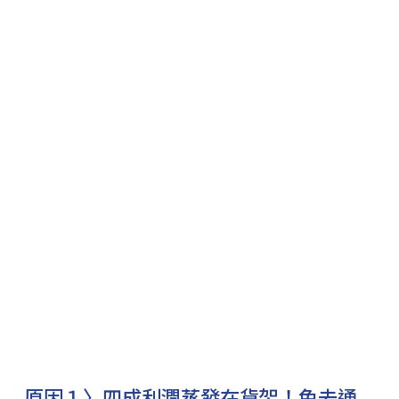
原因１〉四成利潤蒸發在貨架！免去通