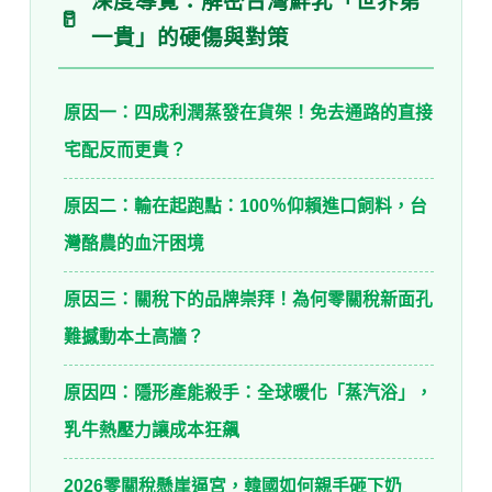
深度導覽：解密台灣鮮乳「世界第
🥛
一貴」的硬傷與對策
原因一：四成利潤蒸發在貨架！免去通路的直接
宅配反而更貴？
原因二：輸在起跑點：100％仰賴進口飼料，台
灣酪農的血汗困境
原因三：關稅下的品牌崇拜！為何零關稅新面孔
難撼動本土高牆？
原因四：隱形產能殺手：全球暖化「蒸汽浴」，
乳牛熱壓力讓成本狂飆
2026零關稅懸崖逼宮，韓國如何親手砸下奶