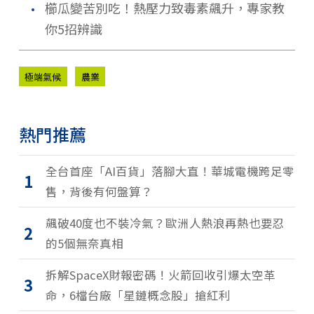
．
櫛瓜變苦別吃！熱壓力致毒素飆升，專家教
你5招辨識
極端氣候
農業
熱門推薦
全台首座「AI百貨」落腳大直！華城電機跨足零
1
售，背後有何盤算？
飆破40度也不裝冷氣？歐洲人熱浪再熱也要忍
2
的5個無奈真相
拆解SpaceX財報密碼！火箭回收引爆太空革
3
命，6檔台廠「星鏈概念股」搶紅利