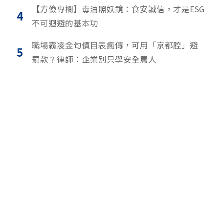
【方儉專欄】毒油照妖鏡：食安誠信，才是ESG
4
不可迴避的基本功
職場霸凌金句價目表瘋傳，可用「京都腔」避
5
罰款？律師：企業別只學安全罵人