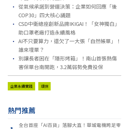
．
從氣候承諾到營運決策：企業如何回應「後
COP30」四大核心議題
．
CSD中衛總座創新品牌IKIGAI！「女神獨白」
助口罩老廠打造永續風格
．
AI不只要算力，還欠了一大張「自然帳單」！
誰來埋單？
．
別讓長者困在「隱形烤箱」！南山首張熱傷
害保單台南開跑，3.2萬弱勢免費投保
企業永續實踐
環保
熱門推薦
全台首座「AI百貨」落腳大直！華城電機跨足零