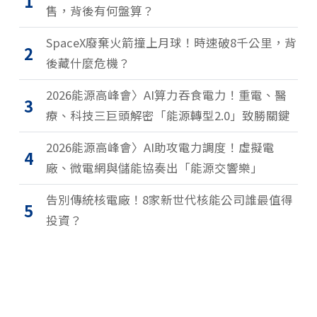
1
售，背後有何盤算？
SpaceX廢棄火箭撞上月球！時速破8千公里，背
2
後藏什麼危機？
2026能源高峰會〉AI算力吞食電力！重電、醫
3
療、科技三巨頭解密「能源轉型2.0」致勝關鍵
2026能源高峰會〉AI助攻電力調度！虛擬電
4
廠、微電網與儲能協奏出「能源交響樂」
告別傳統核電廠！8家新世代核能公司誰最值得
5
投資？