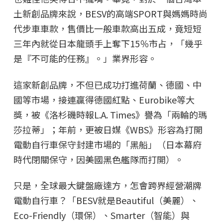
土新創品牌來說，BESV的高端SPORT與媽媽時尚
代步車車款，售價比一般車款高出五成，竟短短
三年內就從日本龍頭手上奪下15％市占，「幾乎
是『不可能的任務』。」業界形容。
這家新創品牌，不但已成功打進荷蘭、德國、中
國等市場，接連贏得德國紅點、Eurobike等大
獎，被《洛杉磯時報L.A. Times》譽為「兩輪的瑪
莎拉蒂」；年前，更被日媒《WBS》形容為打開
電動自行車保守封建市場的「黑船」（日本幕府
時代閉關保守，因美國黑色艦隊而打開）。
只是，全球最大鍵盤廠達方，怎會跨界經營潮牌
電動自行車？「BESV就是Beautiful（美麗）、
Eco-Friendly（環保）、Smarter（智能）與