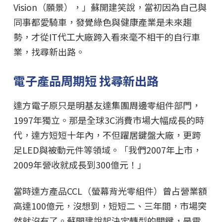
Vision（願景），」蘇開建笑說，當初因為自己與
同事都愛騎車，發覺綠色與健康產業是未來趨
勢，才從IT代工大廠跨入看來毫不相干的自行車
業，找尋新出路。
電子產品周期短 找尋新出路
達方電子原只是明基友達集團周邊零組件部門，
1997年獨立。那是全球3C消費市場大幅成長的時
代，達方短短十年內，不但躍居鍵盤大廠，更跨
足LED與被動元件等領域。「我們2007年上市，
2009年營收就成長到300億元！」
當時達方產品CCL（螢幕背光零組件）曾占營業額
高達100億元，沒想到，短短二、三年間，市場突
然就沒有了。蘇開建說起決定轉型的關鍵，是電