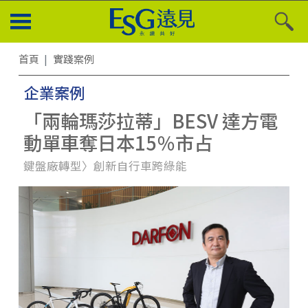
首頁
實踐案例
企業案例
「兩輪瑪莎拉蒂」BESV 達方電
動單車奪日本15％市占
鍵盤廠轉型〉創新自行車跨綠能