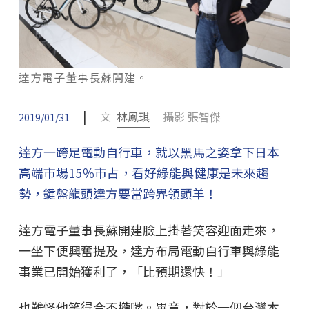
達方電子董事長蘇開建。
|
文
林鳳琪
攝影 張智傑
2019/01/31
達方一跨足電動自行車，就以黑馬之姿拿下日本
高端市場15％市占，看好綠能與健康是未來趨
勢，鍵盤龍頭達方要當跨界領頭羊！
達方電子董事長蘇開建臉上掛著笑容迎面走來，
一坐下便興奮提及，達方布局電動自行車與綠能
事業已開始獲利了，「比預期還快！」
也難怪他笑得合不攏嘴。畢竟，對於一個台灣本