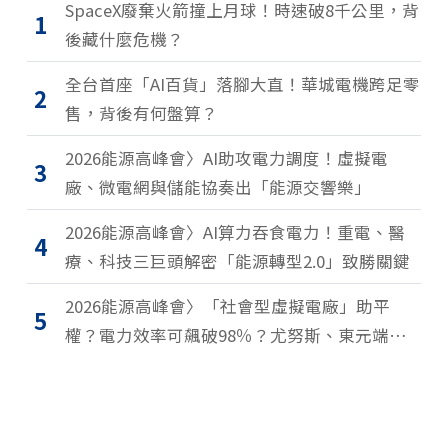
SpaceX廢棄火箭撞上月球！時速破8千公里，背
1
後藏什麼危機？
全台首座「AI百貨」落腳大直！華城電機跨足零
2
售，背後有何盤算？
2026能源高峰會〉AI助攻電力調度！虛擬電
3
廠、微電網與儲能協奏出「能源交響樂」
2026能源高峰會〉AI算力吞食電力！重電、醫
4
療、科技三巨頭解密「能源轉型2.0」致勝關鍵
2026能源高峰會〉「社會型虛擬電廠」助平
5
權？電力效率可飆破98％？尤努斯、東元端能
源升級解方