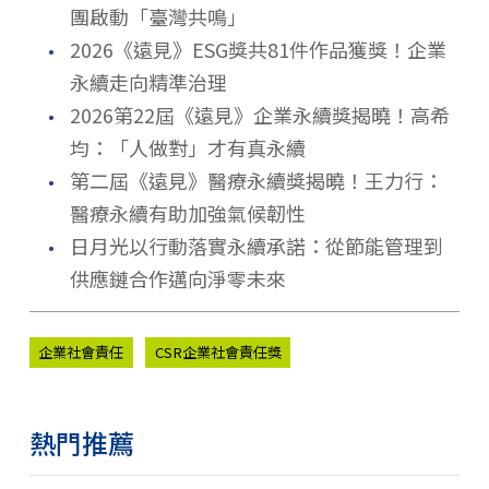
團啟動「臺灣共鳴」
．
2026《遠見》ESG獎共81件作品獲獎！企業
永續走向精準治理
．
2026第22屆《遠見》企業永續獎揭曉！高希
均：「人做對」才有真永續
．
第二屆《遠見》醫療永續獎揭曉！王力行：
醫療永續有助加強氣候韌性
．
日月光以行動落實永續承諾：從節能管理到
供應鏈合作邁向淨零未來
企業社會責任
CSR企業社會責任獎
熱門推薦