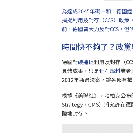
為達成2045年碳中和，德國經濟
捕捉利用及封存（CCS）政
前，德國曾大力反對CCS，
時間快不夠了？政黨轉
德國對
碳捕捉
利用及封存（C
具體成果，只是
化石燃料
業者
2012年通過法案，讓各邦有
根據《美聯社》，哈柏克公布的「碳
Strategy，CMS）將允許
陸地封存。