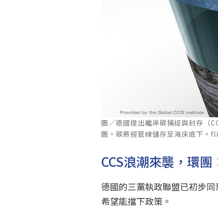
圖／德國提出離岸碳捕捉與封存（C
圖。碳將經管線儲存至海床底下。flickr
CCS浪潮來襲，環
德國的三黨執政聯盟已初步同
希望能擋下政策。