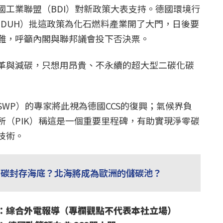
國工業聯盟（BDI）對新政策大表支持。德國環境行
hilfe，DUH）批這政策為化石燃料產業開了大門，日後要
難，呼籲內閣與聯邦議會投下否決票。
革與減碳，只想用昂貴、不永續的超大型二碳化碳
WP）的專家將此視為德國CCS的復興；氣候界負
所（PIK）稱這是一個重要里程碑，有助實現淨零碳
技術。
化碳封存海底？北海將成為歐洲的儲碳池？
：綜合外電報導（專欄觀點不代表本社立場）