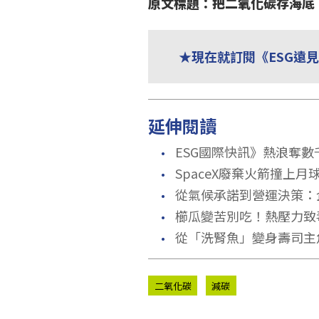
原文標題：把二氧化碳存海底！
★現在就訂閱《ESG遠
延伸閱讀
．
ESG國際快訊》熱浪奪數
．
SpaceX廢棄火箭撞上
．
從氣候承諾到營運決策：
．
櫛瓜變苦別吃！熱壓力致
．
從「洗腎魚」變身壽司主
二氧化碳
減碳