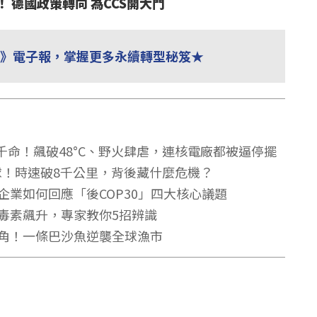
 德國政策轉向 為CCS開大門
見》電子報，掌握更多永續轉型秘笈★
千命！飆破48°C、野火肆虐，連核電廠都被逼停擺
月球！時速破8千公里，背後藏什麼危機？
企業如何回應「後COP30」四大核心議題
毒素飆升，專家教你5招辨識
角！一條巴沙魚逆襲全球漁市