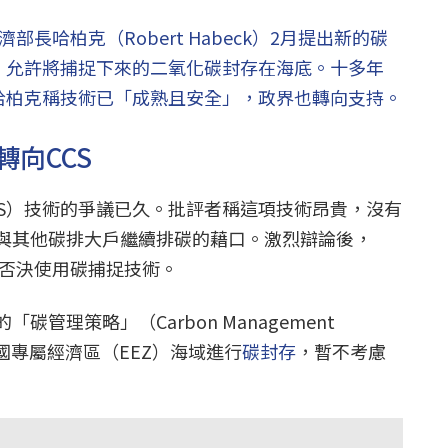
部長哈柏克（Robert Habeck）2月提出新的碳
策，允許將捕捉下來的二氧化碳封存在海底。十多年
但哈柏克稱技術已「成熟且安全」，政界也轉向支持。
向CCS
CS）技術的爭議已久。批評者稱這項技術昂貴，沒有
與其他碳排大戶繼續排碳的藉口。激烈辯論後，
權否決使用碳捕捉技術。
管理策略」（Carbon Management
在德國專屬經濟區（EEZ）海域進行
碳封存
，暫不考慮