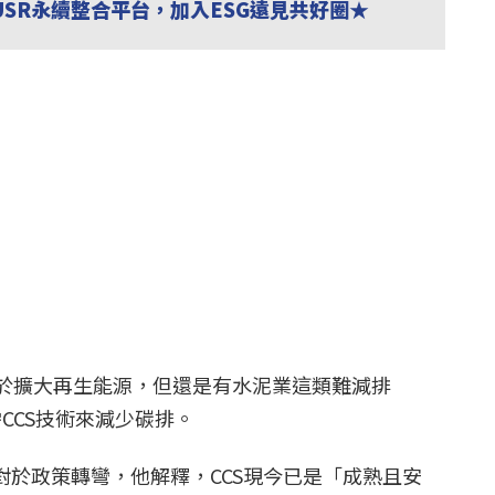
USR永續整合平台，加入ESG遠見共好圈★
於擴大再生能源，但還是有水泥業這類難減排
，亟需CCS技術來減少碳排。
。對於政策轉彎，他解釋，CCS現今已是「成熟且安