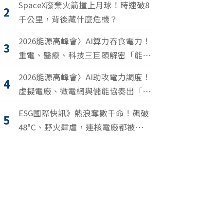
SpaceX廢棄火箭撞上月球！時速破8
2
千公里，背後藏什麼危機？
2026能源高峰會〉AI算力吞食電力！
3
重電、醫療、科技三巨頭解密「能源
轉型2.0」致勝關鍵
2026能源高峰會〉AI助攻電力調度！
4
虛擬電廠、微電網與儲能協奏出「能
源交響樂」
ESG國際快訊》熱浪奪數千命！飆破
5
48°C、野火肆虐，連核電廠都被逼停
擺