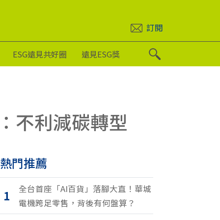
訂閱
ESG遠見共好圈
遠見ESG獎
：不利減碳轉型
熱門推薦
全台首座「AI百貨」落腳大直！華城
1
電機跨足零售，背後有何盤算？