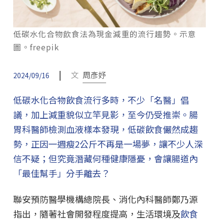
低碳水化合物飲食法為現金減重的流行趨勢。示意
圖。freepik
|
文
周彥妤
2024/09/16
低碳水化合物飲食流行多時，不少「名醫」倡
議，加上減重貌似立竿見影，至今仍受推崇。腸
胃科醫師檢測血液樣本發現，低碳飲食儼然成趨
勢，正因一週瘦2公斤不再是一場夢，讓不少人深
信不疑；但究竟潛藏何種健康隱憂，會讓腸道內
「最佳幫手」分手離去？
聯安預防醫學機構總院長、消化內科醫師鄭乃源
指出，隨著社會開發程度提高，生活環境及
飲食