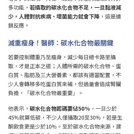
多功能，
若攝取的碳水化合物不足，一旦黏液減
少，人體對抗疾病、壞菌能力就會下降
，這是連
鎖反應。
減重瘦身！醫師：碳水化合物最關鍵
若要控制體重乃至瘦身，減少每日總卡路里攝
取，才是正本之道；人體所需的碳水化合物、蛋
白質、脂肪及三大營養素，都該有適當配置，不
少人會轉移多吃蛋白質來補，但過量會造成腎臟
負擔，「碳水化合物最重要」。
他表示，
碳水化合物起碼要佔50%
，一旦少於
45%就算低碳，不少人僅攝取20至30%，若是生
酮飲食更是少於10%。至於碳水化合物來源，建