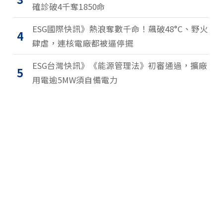
確診破4千奪1850命
ESG國際快訊》熱浪奪數千命！飆破48°C、野火
4
肆虐，連核電廠都被逼停擺
ESG台灣快訊》《能源管理法》初審通過，擴廠
5
用電逾5MW須自備電力