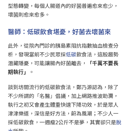
型態轉變，每個人腸道內的好菌普遍愈來愈少，
壞菌則愈來愈多。
醫師：低碳飲食堪憂，好菌去壞菌來
此外，從院內門診的胰島素阻抗指數抽血檢查分
析，發現當前不少民眾採
低碳
飲食法，這股趨勢
潛藏隱憂，可能讓腸內好菌離去，
「千萬不要長
期執行」
。
談到坊間流行的低碳飲食法，鄭乃源認為，除了
不少所謂的「名醫」倡議，加上網路推波助瀾，
執行之初又會產生體重快速下降功效，於是眾人
津津樂道，深信是好方法，蔚為風潮；不少人一
採低碳飲食，一週瘦2公斤不是夢，其實卻只是
脫
水
所致。