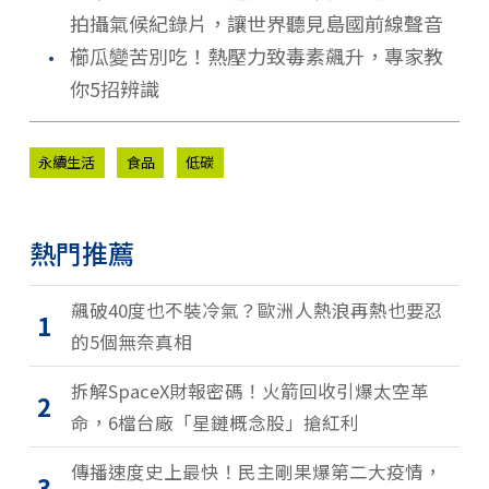
拍攝氣候紀錄片，讓世界聽見島國前線聲音
．
櫛瓜變苦別吃！熱壓力致毒素飆升，專家教
你5招辨識
永續生活
食品
低碳
熱門推薦
飆破40度也不裝冷氣？歐洲人熱浪再熱也要忍
1
的5個無奈真相
拆解SpaceX財報密碼！火箭回收引爆太空革
2
命，6檔台廠「星鏈概念股」搶紅利
傳播速度史上最快！民主剛果爆第二大疫情，
3