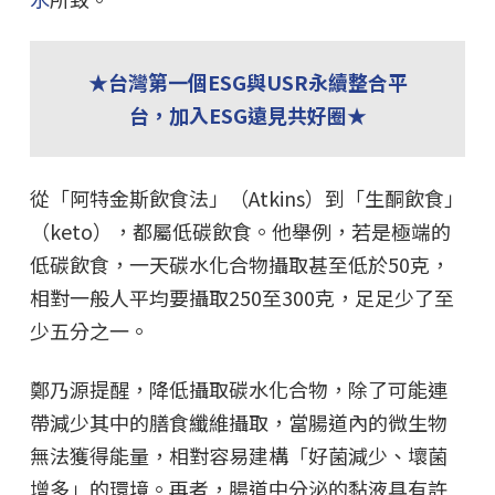
★台灣第一個ESG與USR永續整合平
台，加入ESG遠見共好圈★
從「阿特金斯飲食法」（Atkins）到「生酮飲食」
（keto），都屬低碳飲食。他舉例，若是極端的
低碳飲食，一天碳水化合物攝取甚至低於50克，
相對一般人平均要攝取250至300克，足足少了至
少五分之一。
鄭乃源提醒，降低攝取碳水化合物，除了可能連
帶減少其中的膳食纖維攝取，當腸道內的微生物
無法獲得能量，相對容易建構「好菌減少、壞菌
增多」的環境。再者，腸道中分泌的黏液具有許