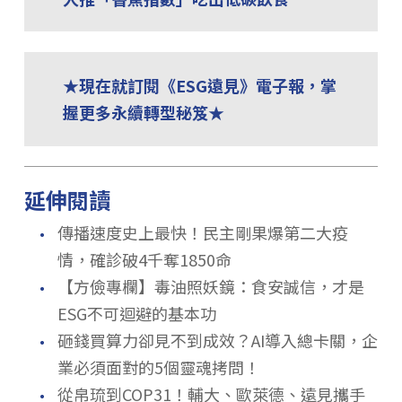
★現在就訂閱《ESG遠見》電子報，掌
握更多永續轉型秘笈★
延伸閱讀
．
傳播速度史上最快！民主剛果爆第二大疫
情，確診破4千奪1850命
．
【方儉專欄】毒油照妖鏡：食安誠信，才是
ESG不可迴避的基本功
．
砸錢買算力卻見不到成效？AI導入總卡關，企
業必須面對的5個靈魂拷問！
．
從帛琉到COP31！輔大、歐萊德、遠見攜手