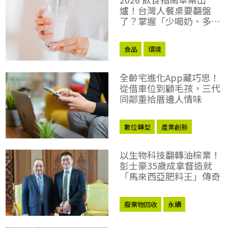
爐！台灣人餐桌要翻盤
了？掌握「少喝奶、多豆
類」5 大新重點
食品
環境
全齡宅進化App藏巧思！
從借車位到顧毛孩，三代
同鄰重拾厝邊人情味
數位轉型
產業創新
以生物科技翻轉油棕業！
彭士豪35歲成拿督造就
「馬來西亞肥料王」傳奇
廢棄物回收
永續
企業永續實踐