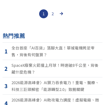
ESG企業永續獎
1
2
熱門推薦
全台首座「AI百貨」落腳大直！華城電機跨足零
1
售，背後有何盤算？
SpaceX廢棄火箭撞上月球！時速破8千公里，背後
2
藏什麼危機？
2026能源高峰會〉AI算力吞食電力！重電、醫療、
3
科技三巨頭解密「能源轉型2.0」致勝關鍵
2026能源高峰會〉AI助攻電力調度！虛擬電廠、微
4