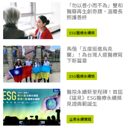
「勿以善小而不為」雙和
醫廢再生創奇蹟，溫暖長
照護善終
ESG醫療永續獎
企業永續實踐
馬偕「五度挺進烏克
蘭」！為台灣人道醫療寫
下新篇章
ESG醫療永續獎
企業永續實踐
醫院永續新里程碑！首屆
《遠見》ESG醫療永續獎
見證典範誕生
企業永續實踐