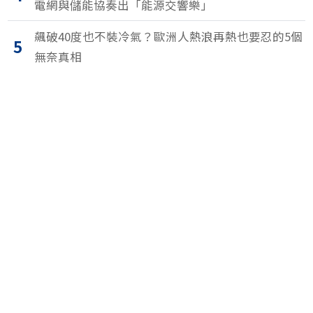
電網與儲能協奏出「能源交響樂」
飆破40度也不裝冷氣？歐洲人熱浪再熱也要忍的5個
5
無奈真相