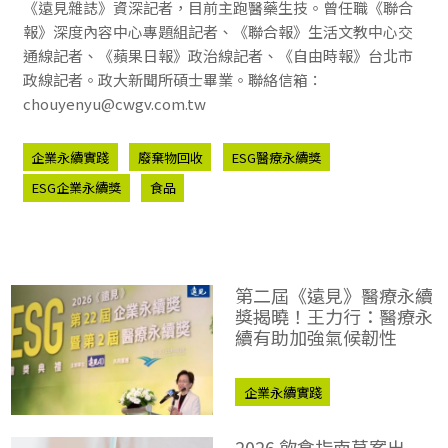
《遠見雜誌》資深記者，目前主跑醫藥生技。曾任職《聯合
報》深度內容中心專題組記者、《聯合報》生活文教中心交
通線記者、《蘋果日報》政治線記者、《自由時報》台北市
政線記者。政大新聞所碩士畢業。聯絡信箱：
chouyenyu@cwgv.com.tw
企業永續實踐
廢棄物回收
ESG醫療永續獎
ESG企業永續獎
食品
第二屆《遠見》醫療永續
獎揭曉！王力行：醫療永
續有助加強氣候韌性
企業永續實踐
ESG企業永續獎
2026 飲食指南草案出