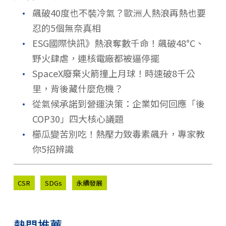
．
飆破40度也不裝冷氣？歐洲人熱浪再熱也要
忍的5個無奈真相
．
ESG國際快訊》熱浪奪數千命！飆破48°C、
野火肆虐，連核電廠都被逼停擺
．
SpaceX廢棄火箭撞上月球！時速破8千公
里，背後藏什麼危機？
．
從氣候承諾到營運決策：企業如何回應「後
COP30」四大核心議題
．
櫛瓜變苦別吃！熱壓力致毒素飆升，專家教
你5招辨識
CSR
SDGs
永續發展
熱門推薦