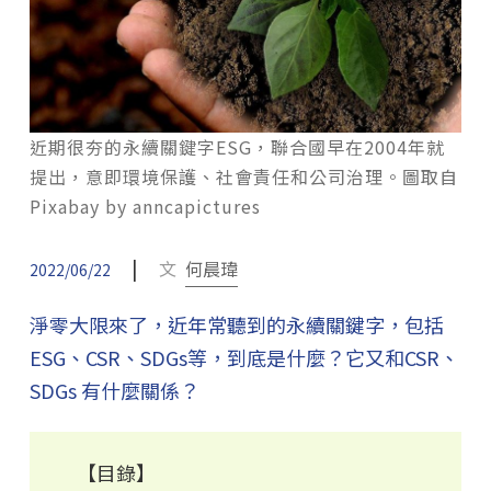
近期很夯的永續關鍵字ESG，聯合國早在2004年就
提出，意即環境保護、社會責任和公司治理。圖取自
Pixabay by anncapictures
|
文
何晨瑋
2022/06/22
淨零大限來了，近年常聽到的永續關鍵字，包括
ESG、CSR、SDGs等，到底是什麼？它又和CSR、
SDGs 有什麼關係？
【目錄】