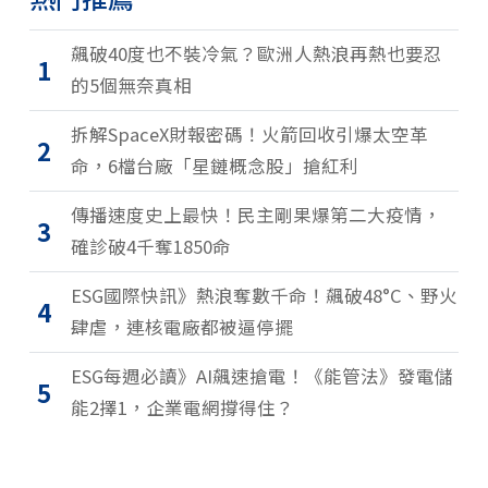
飆破40度也不裝冷氣？歐洲人熱浪再熱也要忍
1
的5個無奈真相
拆解SpaceX財報密碼！火箭回收引爆太空革
2
命，6檔台廠「星鏈概念股」搶紅利
傳播速度史上最快！民主剛果爆第二大疫情，
3
確診破4千奪1850命
ESG國際快訊》熱浪奪數千命！飆破48°C、野火
4
肆虐，連核電廠都被逼停擺
ESG每週必讀》AI飆速搶電！《能管法》發電儲
5
能2擇1，企業電網撐得住？