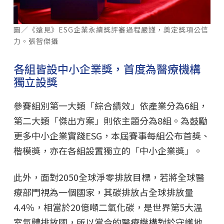
圖／《遠見》ESG企業永續獎評審過程嚴謹，奠定獎項公信
力。張智傑攝
各組皆設中小企業獎，首度為醫療機構
獨立設獎
參賽組別第一大類「綜合績效」依產業分為6組，
第二大類「傑出方案」則依主題分為8組。為鼓勵
更多中小企業實踐ESG，本屆賽事每組公布首獎、
楷模獎，亦在各組設置獨立的「中小企業獎」。
此外，面對2050全球淨零排放目標，若將全球醫
療部門視為一個國家，其碳排放占全球排放量
4.4％，相當於20億噸二氧化碳，是世界第5大溫
室氣體排放國，所以當今的醫療機構對於守護地