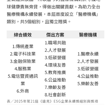
球健康責無旁貸，得做出關鍵貢獻。為助力全台
醫療機構永續發展，本屆首度設立「醫療機構」
類別，共5個組別，且獨立贈獎。
綜合績效
傑出方案
醫療機構
1.職場共融
1.傳統產業
2.人才發展
2.電子科技業
1.醫療永續
3.低碳營運
3.金融保險業
2.人才發展
4.環境友善
4.服務業
3.低碳營運
5.教育推廣
5.電信暨資通訊
4.公益推動
6.公益推動
業
5.樂齡友善
7.樂齡友善
6.外商
8.社會創新
表／2025年第21屆《遠見》ESG企業永續獎組別與獎項