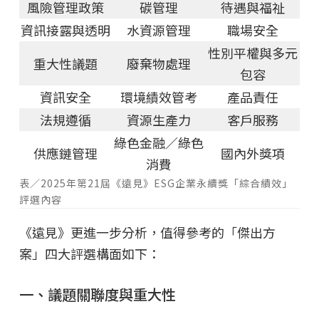
風險管理政策
碳管理
待遇與福祉
資訊接露與透明
水資源管理
職場安全
性別平權與多元
重大性議題
廢棄物處理
包容
資訊安全
環境績效管考
產品責任
法規遵循
資源生產力
客戶服務
綠色金融／綠色
供應鏈管理
國內外獎項
消費
表／2025年第21屆《遠見》ESG企業永續獎「綜合績效」
評選內容
《遠見》更進一步分析，值得參考的「傑出方
案」四大評選構面如下：
一、議題關聯度與重大性