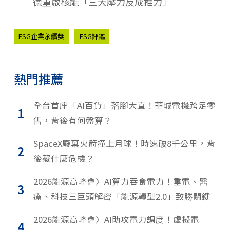
德重啟核能「三大壓力反成推力」
ESG企業永續獎
ESG評鑑
熱門推薦
全台首座「AI百貨」落腳大直！華城電機跨足零
1
售，背後有何盤算？
SpaceX廢棄火箭撞上月球！時速破8千公里，背
2
後藏什麼危機？
2026能源高峰會〉AI算力吞食電力！重電、醫
3
療、科技三巨頭解密「能源轉型2.0」致勝關鍵
2026能源高峰會〉AI助攻電力調度！虛擬電
4