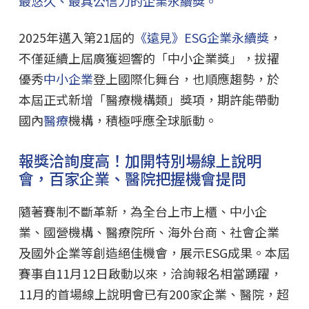
最悠久、最具公信力的企業永續獎。
2025年邁入第21屆的
《遠見》ESG企業永續獎
，
不僅延續上屆廣獲迴響的「中小企業獎」，拔擢
優秀
中小企業
登上國際化舞台，也順應趨勢，於
本屆正式新增「醫療機構類」獎項，期許能帶動
國內
醫療
機構，積極呼應全球脈動。
報獎洽詢度高！加開特別場線上說明
會，百家企業、醫院把握機會提問
隨著賽制不斷革新，為全台上市上櫃、中小企
業、國營機構、醫療院所、海外台商、社會企業
及國外企業等創造絕佳機會，展示ESG成果。本屆
賽事自11月12日啟動以來，洽詢報名相當踴躍，
11月的首場線上說明會已有200家企業、醫院，超