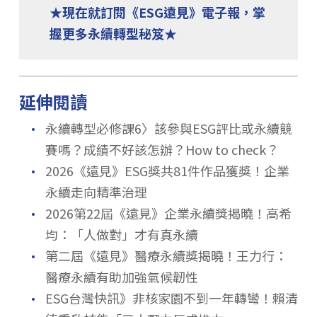
★現在就訂閱《ESG遠見》電子報，掌
握更多永續轉型秘笈★
延伸閱讀
．
永續轉型必修課6〉該參與ESG評比或永續競
賽嗎？成績不好該怎辦？How to check？
．
2026《遠見》ESG獎共81件作品獲獎！企業
永續走向精準治理
．
2026第22屆《遠見》企業永續獎揭曉！高希
均：「人做對」才有真永續
．
第二屆《遠見》醫療永續獎揭曉！王力行：
醫療永續有助加強氣候韌性
．
ESG台灣快訊》非核家園不到一年轉彎！賴清