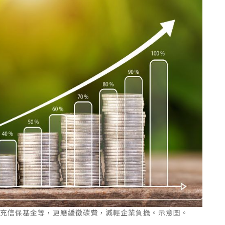
擴充信保基金等，更應緩徵碳費，減輕企業負擔。示意圖。