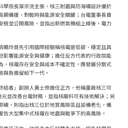
科學院長葉宗洸主張，核三耐震與防海嘯設計優於
長期備援，對戰時與能源安全關鍵；台電董事長曾
安檢並公開風險，並指出新燃氣機組上線後，電力
翁曉玲首先引用國際經驗稱核電是低碳、穩定且具
恐影響能源安全與健康；擔任反方代表的行政院能
為，核電存在安全與成本不確定性，應發展分散式
險與負擔留給下一代。
終結者」創辦人黃士修擔任正方，他稱重啟核三可
0億元並改善台電財務，並指核廢料可有技術解決；另
崇緯，則指出核三位於地質風險區且設備老化，備
警告大型集中式核電在地震與戰爭下的高風險。