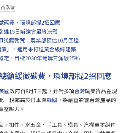
 黃泓瑜
徵碳費，環境部提2招回應
瑞雄15日辯論會最終決戰
風災釀豬荒，農業部預估10月回穩
續債」，運用來打造黃金級綠建築
i肯定，目標2030年範疇三減碳25%
工總籲緩徵碳費，環境部提2招回應
美國
政府自8月7日起，針對多項
台灣
輸美貨品在現
。此一稅率高於日本與
韓國
，將嚴重影響台灣產品的
調整壓力。
品、扣件、水五金、手工具、模具、汽機車零組件