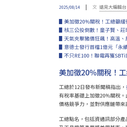
|
文
遠見大編輯台
2025/08/14
▋美加徵20%關稅！工總籲緩
▋核三公投倒數！童子賢、莊
▋天氣夾擊豬價狂飆！高溫、
▋意德士發行首檔1億元「永
▋不只RE100！聯電再獲SBT
美加徵20%關稅！
工總於12日發布新聞稿指出，
有稅率基礎上加徵20%關稅
價格競爭力，並對供應鏈帶來
工總點名，包括資通訊部分產