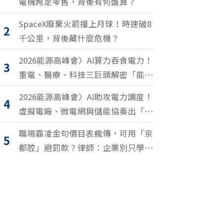
電機跨足零售，背後有何盤算？
SpaceX廢棄火箭撞上月球！時速破8
2
千公里，背後藏什麼危機？
2026能源高峰會〉AI算力吞食電力！
3
重電、醫療、科技三巨頭解密「能源
轉型2.0」致勝關鍵
2026能源高峰會〉AI助攻電力調度！
4
虛擬電廠、微電網與儲能協奏出「能
源交響樂」
職場霸凌金句價目表瘋傳，可用「京
5
都腔」避罰款？律師：企業別只學安
全罵人