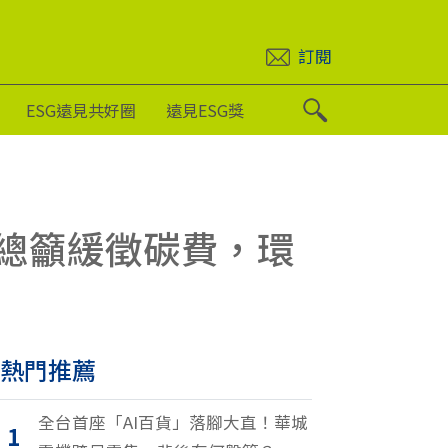
訂閱
ESG遠見共好圈
遠見ESG獎
工總籲緩徵碳費，環
熱門推薦
全台首座「AI百貨」落腳大直！華城
1