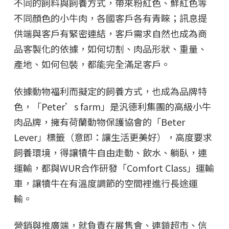
不同的飼料與飼養方式，帶來粉紅色、鮮紅色等
不同顏色的小牛肉，各國客戶各有青睞；訊息提
供端與客戶有緊密連結，客戶需求自然也成為商
品客製化的依據，如何切割、肉品形狀、重量、
產地、如何包裝，都能完全滿足客戶。
依據動物福利而擬定的飼養方式，也成為品牌特
色，「Peter’s farm」是汎德利集團的高級小牛
肉品牌，擁有荷蘭動物保護協會的「Beter
Lever」標籤（意即：讓生活更美好），高度要求
飼養環境，得讓犢牛自由走動、飲水、躺臥，連
運輸，都與WUR合作研發「Comfort Class」運輸
車，讓犢牛在有溫度調節的空間裡進行長途運
輸。
營銷與推廣端，就負責在展售會、連鎖超市、信