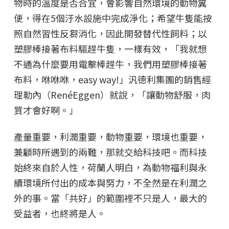
物時的溫度是否合宜，會影響自然環境的動物糞
便，得在5個汙水設施中完成淨化；希望牛隻能按
照自然習性反芻消化，因此開發替代性飼料；以
塑膠棒接著布料驅趕牛隻，一樣有效，「我就想
不通為什麼要用電擊棒趕牛，我們用塑膠棒接著
布料，咻咻咻，easy way!」汎德利集團的銷售經
理勒內（RenéEggen）就說，「讓動物舒服，肉
質才會好啊。」
產量重要，利潤重要，動物重要，環境也重要，
兼顧時所遇到的兩難，那就交給科技吧。而科技
始終來自於人性，荷蘭人明白，為動物福利與永
續環境所付出的成本與努力，不全然是在利潤之
外的事。當「共好」的範圍裡不只是人，最大的
受益者，也終將是人。