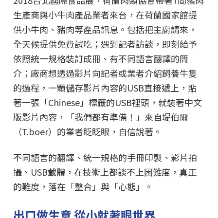
2018台北國際食品展，荷蘭肉類協會帶著7間豬肉
生產商與小牛肉產品業者來台，在荷蘭國家館提
供小牛肉、豬肉等產品訊息。包括把主廚請來，
全天候提供免費試吃；遇到記者訪談，即刻給予
依照統一規格裝訂成冊、有不同語言翻譯的簡
介；廠商想透過影片向記者或業者介紹飼養牛隻
的過程，一顆儲存影片內容的USB直接遞上，貼
著一張「Chinese」標籤的USB裡頭，就裝著中文
版影片內容，「我們都有準備！」來自堤伯爾
（T.boer）的業者眨眨眼，自信說著。
不同語言的翻譯、統一規格的手冊印製、影片拍
攝、USB載體，在技術上都談不上困難度，真正
的難度，落在「整合」與「心態」。
出口做生意 從小就著眼世界