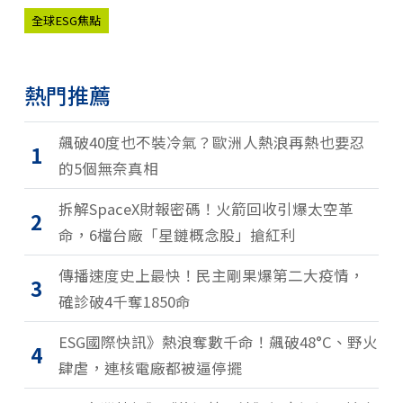
全球ESG焦點
熱門推薦
飆破40度也不裝冷氣？歐洲人熱浪再熱也要忍
1
的5個無奈真相
拆解SpaceX財報密碼！火箭回收引爆太空革
2
命，6檔台廠「星鏈概念股」搶紅利
傳播速度史上最快！民主剛果爆第二大疫情，
3
確診破4千奪1850命
ESG國際快訊》熱浪奪數千命！飆破48°C、野火
4
肆虐，連核電廠都被逼停擺