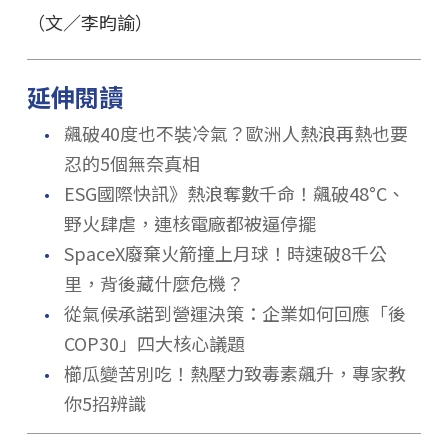
（文／李昀諭）
延伸閱讀
．
飆破40度也不裝冷氣？歐洲人熱浪再熱也要
忍的5個無奈真相
．
ESG國際快訊》熱浪奪數千命！飆破48°C、
野火肆虐，連核電廠都被逼停擺
．
SpaceX廢棄火箭撞上月球！時速破8千公
里，背後藏什麼危機？
．
從氣候承諾到營運決策：企業如何回應「後
COP30」四大核心議題
．
櫛瓜變苦別吃！熱壓力致毒素飆升，專家教
你5招辨識