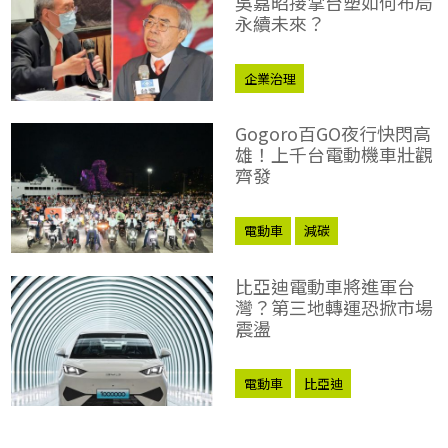
吳嘉昭接掌台塑如何布局
永續未來？
企業治理
Gogoro百GO夜行快閃高
雄！上千台電動機車壯觀
齊發
電動車
減碳
比亞迪電動車將進軍台
灣？第三地轉運恐掀市場
震盪
電動車
比亞迪