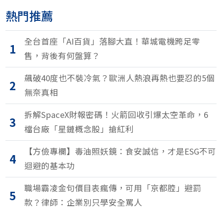
熱門推薦
全台首座「AI百貨」落腳大直！華城電機跨足零
1
售，背後有何盤算？
飆破40度也不裝冷氣？歐洲人熱浪再熱也要忍的5個
2
無奈真相
拆解SpaceX財報密碼！火箭回收引爆太空革命，6
3
檔台廠「星鏈概念股」搶紅利
【方儉專欄】毒油照妖鏡：食安誠信，才是ESG不可
4
迴避的基本功
職場霸凌金句價目表瘋傳，可用「京都腔」避罰
5
款？律師：企業別只學安全罵人