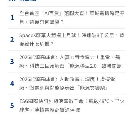
全台首座「AI百貨」落腳大直！華城電機跨足零
1
售，背後有何盤算？
SpaceX廢棄火箭撞上月球！時速破8千公里，背
2
後藏什麼危機？
2026能源高峰會〉AI算力吞食電力！重電、醫
3
療、科技三巨頭解密「能源轉型2.0」致勝關鍵
2026能源高峰會〉AI助攻電力調度！虛擬電
4
廠、微電網與儲能協奏出「能源交響樂」
ESG國際快訊》熱浪奪數千命！飆破48°C、野火
5
肆虐，連核電廠都被逼停擺