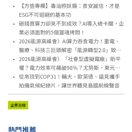
．
【方儉專欄】毒油照妖鏡：食安誠信，才是
ESG不可迴避的基本功
．
砸錢買算力卻見不到成效？AI導入總卡關，企
業必須面對的5個靈魂拷問！
．
2026能源高峰會〉AI算力吞食電力！重電、
醫療、科技三巨頭解密「能源轉型2.0」致勝
．
關鍵
2026能源高峰會〉「社會型虛擬電廠」助平
權？電力效率可飆破98％？尤努斯、東元端
．
能源升級解方
從帛琉到COP31！輔大、歐萊德、遠見攜手
拍攝氣候紀錄片，讓世界聽見島國前線聲音
企業治理
熱門推薦