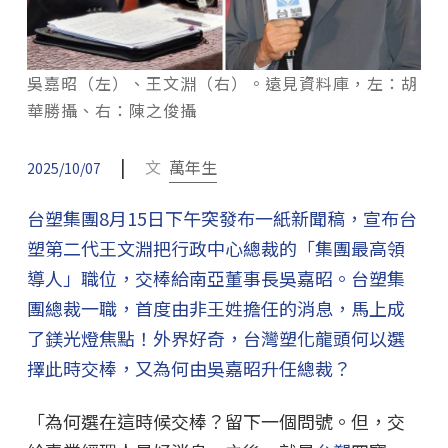
吳嘉昭（左）、王文淵（右）。遠見資料庫，左：胡
華勝攝、右：陳之俊攝
|
文
萬年生
2025/10/07
台塑集團8月15日下午突發布一紙新聞稿，宣布台
塑第二代王文淵把行政中心總裁的「集團最高領
導人」職位，交棒給南亞董事長吳嘉昭。台塑集
團總裁一職，首度由非王姓擔任的消息，馬上成
了鎂光燈焦點！外界好奇，台灣塑化龍頭何以選
擇此時交棒，又為何由吳嘉昭升任總裁？
「為何選在這時候交棒？留下一個問號。但，交