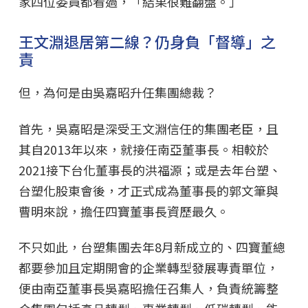
家四位委員都看過，「結果很難翻盤。」
王文淵退居第二線？仍身負「督導」之
責
但，為何是由吳嘉昭升任集團總裁？
首先，吳嘉昭是深受王文淵信任的集團老臣，且
其自2013年以來，就接任南亞董事長。相較於
2021接下台化董事長的洪福源；或是去年台塑、
台塑化股東會後，才正式成為董事長的郭文筆與
曹明來說，擔任四寶董事長資歷最久。
不只如此，台塑集團去年8月新成立的、四寶董總
都要參加且定期開會的企業轉型發展專責單位，
便由南亞董事長吳嘉昭擔任召集人，負責統籌整