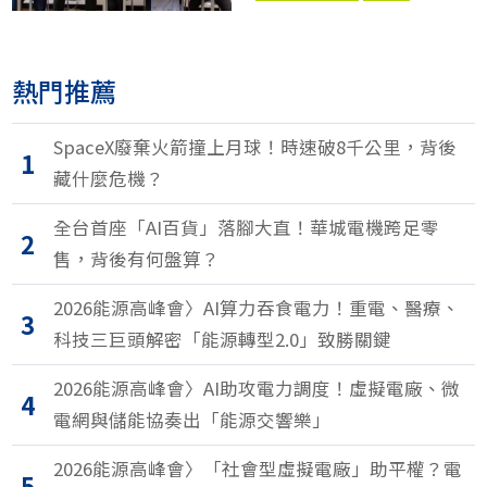
石化業
環保團體
熱門推薦
SpaceX廢棄火箭撞上月球！時速破8千公里，背後
1
藏什麼危機？
全台首座「AI百貨」落腳大直！華城電機跨足零
2
售，背後有何盤算？
2026能源高峰會〉AI算力吞食電力！重電、醫療、
3
科技三巨頭解密「能源轉型2.0」致勝關鍵
2026能源高峰會〉AI助攻電力調度！虛擬電廠、微
4
電網與儲能協奏出「能源交響樂」
2026能源高峰會〉「社會型虛擬電廠」助平權？電
5