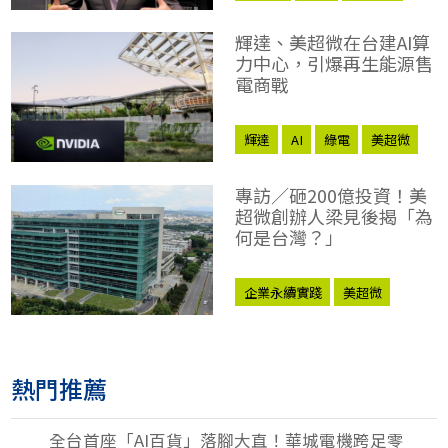
電力
輝達、美超微在台建AI算
力中心，引爆再生能源售
電商戰
輝達
AI
綠電
美超微
NVIDIA
專訪／砸200億投資！美
超微創辦人梁見後揭「為
何是台灣？」
企業永續實踐
美超微
熱門推薦
全台首座「AI百貨」落腳大直！華城電機跨足零