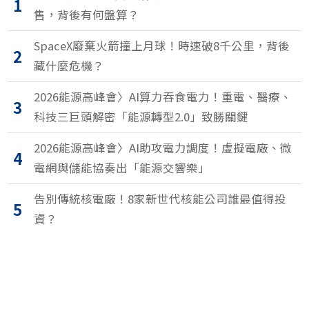
1
售，背後有何盤算？
SpaceX廢棄火箭撞上月球！時速破8千公里，背後
2
藏什麼危機？
2026能源高峰會〉AI算力吞食電力！重電、醫療、
3
科技三巨頭解密「能源轉型2.0」致勝關鍵
2026能源高峰會〉AI助攻電力調度！虛擬電廠、微
4
電網與儲能協奏出「能源交響樂」
告別傳統核電廠！8家新世代核能公司誰最值得投
5
資？