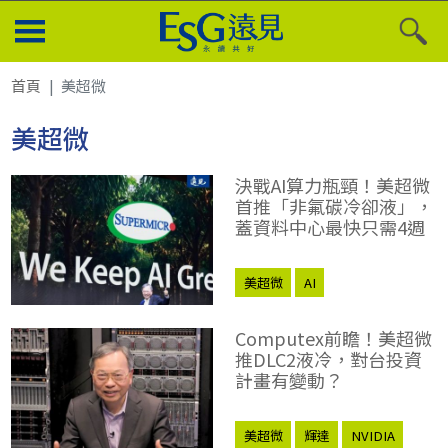
首頁
美超微
美超微
決戰AI算力瓶頸！美超微
首推「非氟碳冷卻液」，
蓋資料中心最快只需4週
美超微
AI
Computex前瞻！美超微
推DLC2液冷，對台投資
計畫有變動？
美超微
輝達
NVIDIA