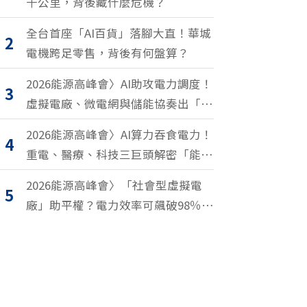
千公里，背後藏什麼危機？
全台首座「AI百貨」落腳大直！華城
2
電機跨足零售，背後有何盤算？
2026能源高峰會〉AI助攻電力調度！
3
虛擬電廠、微電網與儲能協奏出「能
源交響樂」
2026能源高峰會〉AI算力吞食電力！
4
重電、醫療、科技三巨頭解密「能源
轉型2.0」致勝關鍵
2026能源高峰會〉「社會型虛擬電
5
廠」助平權？電力效率可飆破98％？
尤努斯、東元端能源升級解方