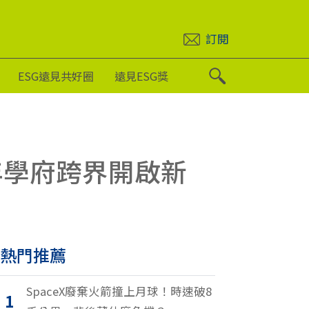
訂閱
ESG遠見共好圈
遠見ESG獎
年學府跨界開啟新
熱門推薦
SpaceX廢棄火箭撞上月球！時速破8
1