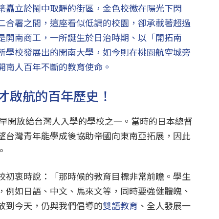
築矗立於鬧中取靜的街區，金色校徽在陽光下閃
二合署之間，這座看似低調的校園，卻承載著超過
是開南商工，一所誕生於日治時期、以「開拓南
所學校發展出的開南大學，如今則在桃園航空城旁
開南人百年不斷的教育使命。
才啟航的百年歷史！
灣最早開放給台灣人入學的學校之一。當時的日本總督
望台灣青年能學成後協助帝國向東南亞拓展，因此
。
校初衷時說：「那時候的教育目標非常前瞻。學生
，例如日語、中文、馬來文等，同時要強健體魄、
放到今天，仍與我們倡導的
雙語教育
、全人發展一