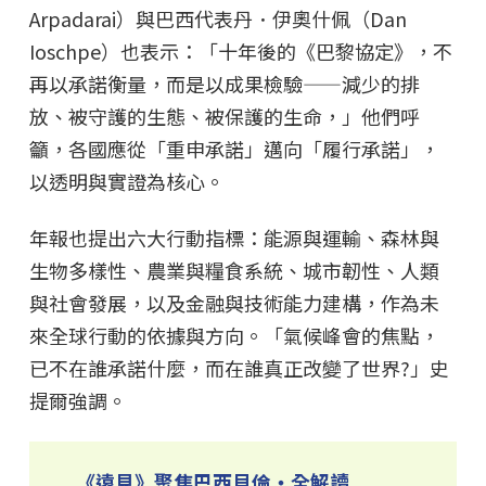
Arpadarai）與巴西代表丹．伊奧什佩（Dan
Ioschpe）也表示：「十年後的《巴黎協定》，不
再以承諾衡量，而是以成果檢驗——減少的排
放、被守護的生態、被保護的生命，」他們呼
籲，各國應從「重申承諾」邁向「履行承諾」，
以透明與實證為核心。
年報也提出六大行動指標：能源與運輸、森林與
生物多樣性、農業與糧食系統、城市韌性、人類
與社會發展，以及金融與技術能力建構，作為未
來全球行動的依據與方向。「氣候峰會的焦點，
已不在誰承諾什麼，而在誰真正改變了世界?」史
提爾強調。
《遠見》聚焦巴西貝倫・全解讀