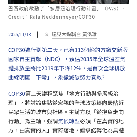
巴西政府啟動了「多層級治理行動計畫」（PAS）。
Credit：Rafa Neddermeyer/COP30
|
文
遠見大編輯台 黃泓瑜
2025/11/13
COP30進行到第二天，已有113個締約方繳交新版
國家自主貢獻（NDC），預估2035年全球溫室氣
體排放量將比2019年下降12%，是首次全球排放
曲線明顯「下彎」，象徵減碳努力奏效?
COP30
第二天議程聚焦「地方行動與多層級治
理」，將討論焦點從宏觀的全球政策轉向最貼近
民眾生活的城市與社區。主辦方以「從抱負走向
行動」為主軸，強調
氣候轉型
必須「在真實的地
方，由真實的人」實際落地，讓承諾轉化為具體