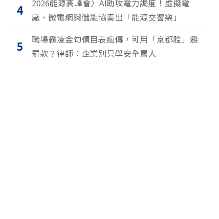
2026能源高峰會〉AI助攻電力調度！虛擬電
4
廠、微電網與儲能協奏出「能源交響樂」
職場霸凌金句價目表瘋傳，可用「京都腔」避
5
罰款？律師：企業別只學安全罵人