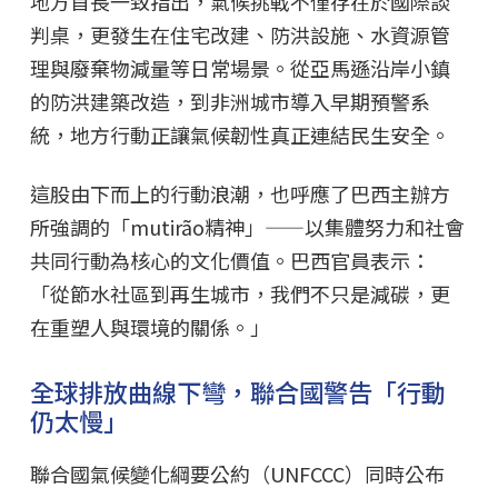
地方首長一致指出，氣候挑戰不僅存在於國際談
判桌，更發生在住宅改建、防洪設施、水資源管
理與廢棄物減量等日常場景。從亞馬遜沿岸小鎮
的防洪建築改造，到非洲城市導入早期預警系
統，地方行動正讓氣候韌性真正連結民生安全。
這股由下而上的行動浪潮，也呼應了巴西主辦方
所強調的「mutirão精神」——以集體努力和社會
共同行動為核心的文化價值。巴西官員表示：
「從節水社區到再生城市，我們不只是減碳，更
在重塑人與環境的關係。」
全球排放曲線下彎，聯合國警告「行動
仍太慢」
聯合國氣候變化綱要公約（UNFCCC）同時公布