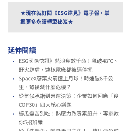
★現在就訂閱《ESG遠見》電子報，掌
握更多永續轉型秘笈★
延伸閱讀
．
ESG國際快訊》熱浪奪數千命！飆破48°C、
野火肆虐，連核電廠都被逼停擺
．
SpaceX廢棄火箭撞上月球！時速破8千公
里，背後藏什麼危機？
．
從氣候承諾到營運決策：企業如何回應「後
COP30」四大核心議題
．
櫛瓜變苦別吃！熱壓力致毒素飆升，專家教
你5招辨識
從「洗腎魚」變身壽司主角！一條巴沙魚逆