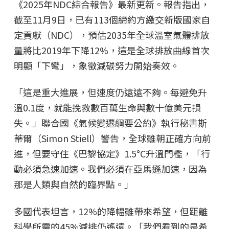
《2025年NDC綜合報告》最新更新。報告指出，
截至11月9日，已有113個締約方繳交新版國家自
定貢獻（NDC），預估2035年全球溫室氣體排放
量將比2019年下降12%，這是全球排放曲線首次
明顯「下彎」，象徵減碳努力開始奏效。
「這是重大進展，但速度仍遠遠不夠。每避免升
溫0.1度，就能挽救數百萬生命與數十億美元損
失。」聯合國《氣候變遷綱要公約》執行秘書斯
蒂爾（Simon Stiell）警告，全球雖朝正確方向前
進，但要守住《巴黎協定》1.5°C升溫門檻，「行
動必須急速加速。我們必須在亞馬遜加速，因為
那是人類與自然的臨界點。」
多國代表坦言，12%的降幅雖帶來希望，但距離
科學所需的45%減排仍遙遠。「我們看到的是希