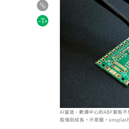
AI當道，數據中心的ABF載板
股強勁成長。示意圖。unsplash b