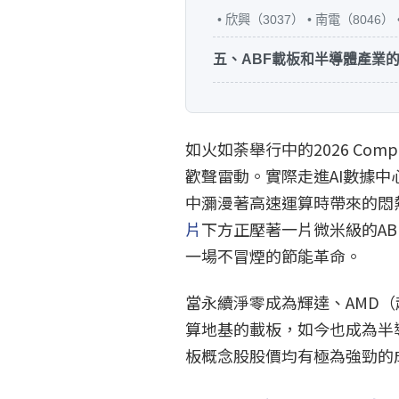
• 欣興（3037） • 南電（8046）
五、ABF載板和半導體產業
如火如荼舉行中的2026 Co
歡聲雷動。實際走進AI數據
中瀰漫著高速運算時帶來的悶
片
下方正壓著一片微米級的A
一場不冒煙的節能革命。
當永續淨零成為輝達、AMD
算地基的載板，如今也成為半
板概念股股價均有極為強勁的