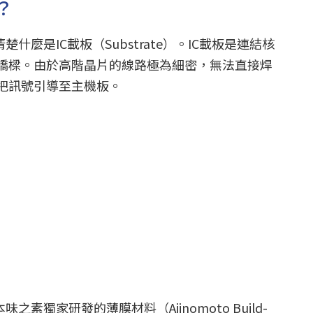
？
什麼是IC載板（Substrate）。IC載板是連結核
橋樑。由於高階晶片的線路極為細密，無法直接焊
把訊號引導至主機板。
之素獨家研發的薄膜材料（Ajinomoto Build-