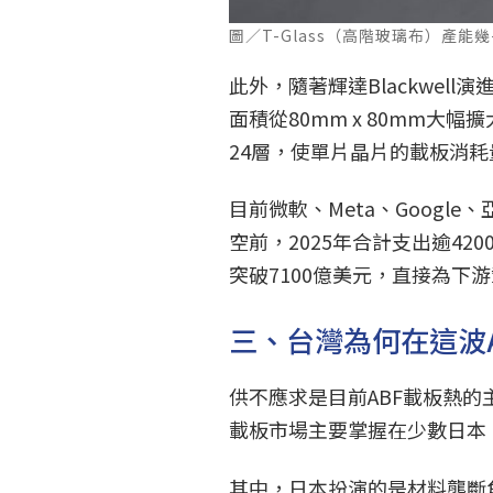
圖／T-Glass（高階玻璃布）產能
此外，隨著輝達Blackwell
面積從80mm x 80mm大幅擴
24層，使單片晶片的載板消
目前微軟、Meta、Googl
空前，2025年合計支出逾42
突破7100億美元，直接為下
三、台灣為何在這波
供不應求是目前ABF載板熱的
載板市場主要掌握在少數日本
其中，日本扮演的是材料壟斷角