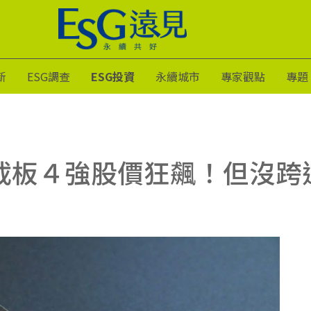
新
ESG調查
ESG投資
永續城市
專家觀點
專題
F載板４強股價狂飆！但沒