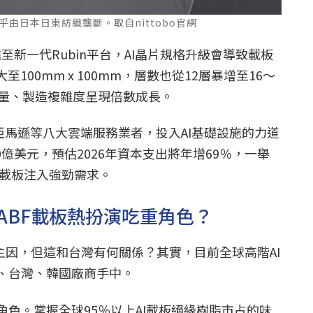
幾乎由日本日東紡織壟斷。取自nittobo官網
演進至新一代Rubin平台，AI晶片規格升級會導致載板
大至100mm x 100mm，層數也從12層暴增至16～
耗量、製造複雜度呈現倍數成長。
e、亞馬遜等八大雲端服務業者，投入AI基礎設施的力道
00億美元，預估2026年資本支出將年增69％，一舉
游載板注入強勁需求。
ABF載板熱扮演吃重角色？
主因，但這和台灣有何關係？其實，目前全球高階AI
、台灣、韓國廠商手中。
色。掌握全球95％以上AI載板絕緣樹脂市占的味