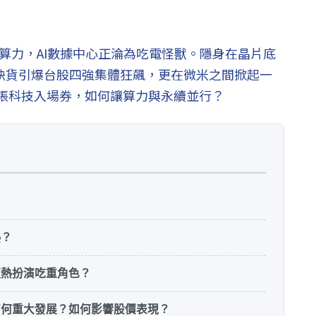
瘋算力，AI數據中心正淪為吃電怪獸。隱身在晶片底
性缺貨引爆台股四強集體狂飆，更在微米之間掀起一
張科技入場券，如何讓算力與永續並行？
熱？
板熱扮演吃重角色？
有何重大發展？如何影響股價表現？