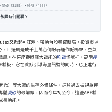
 • 景碩（3189） • 臻鼎（4958）
的永續有何關聯？
mputex又掀起AI狂潮、帶動台股頻竄新高，投資市場
中心，耳邊則是成千上萬台伺服器運作低鳴聲，空氣
熱感。在這座吞噬龐大電能的
吃電
怪獸裡，高階
晶
BF載板。它在默默引導海量訊號的同時，也正進行
（超微）等大廠的生存必備條件，這片過去被視為運
導體
減
碳
的最前線，因而今年初至今，這些ABF載
成長動能。