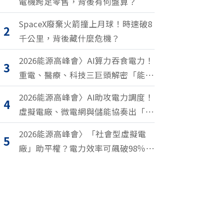
電機跨足零售，背後有何盤算？
SpaceX廢棄火箭撞上月球！時速破8
2
千公里，背後藏什麼危機？
2026能源高峰會〉AI算力吞食電力！
3
重電、醫療、科技三巨頭解密「能源
轉型2.0」致勝關鍵
2026能源高峰會〉AI助攻電力調度！
4
虛擬電廠、微電網與儲能協奏出「能
源交響樂」
2026能源高峰會〉「社會型虛擬電
5
廠」助平權？電力效率可飆破98％？
尤努斯、東元端能源升級解方