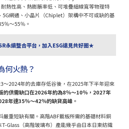
常數、耐熱性高、熱膨脹率低、可堆疊細線寬等物理特
5G網通、小晶片（Chiplet）架構中不可或缺的基
5％～55％。
USR永續整合平台，加入ESG遠見共好圈★
股為何火熱？
23～2024年的去庫存低谷後，在2025年下半年迎來
的供需缺口在2026年約為8％～10％，2027年
028年達35％～42％的缺貨高峰。
料嚴重短缺有關。高階ABF載板所需的基礎材料銅
T-Glass（高階玻璃布）產能幾乎由日本日東紡織