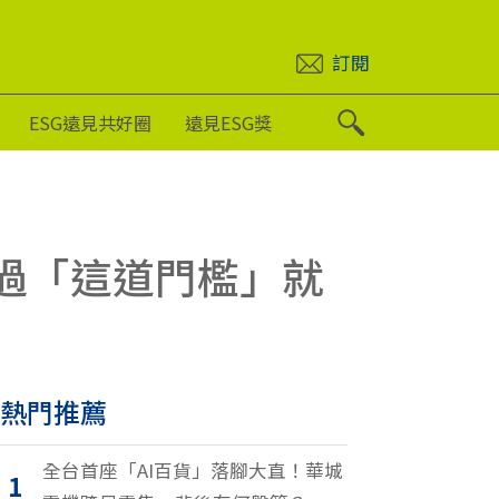
訂閱
ESG遠見共好圈
遠見ESG獎
跨過「這道門檻」就
熱門推薦
全台首座「AI百貨」落腳大直！華城
1