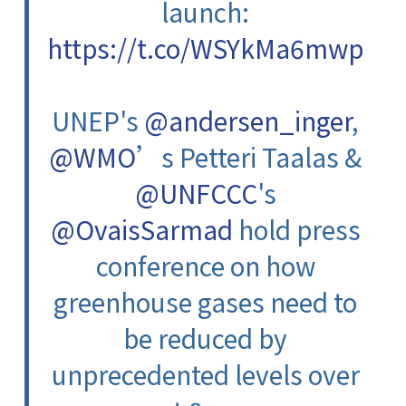
launch:
https://t.co/WSYkMa6mwp
UNEP's
@andersen_inger
,
@WMO
’s Petteri Taalas &
@UNFCCC
's
@OvaisSarmad
hold press
conference on how
greenhouse gases need to
be reduced by
unprecedented levels over