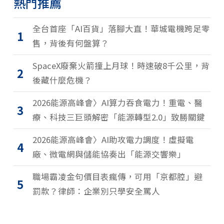
熱門推薦
全台首座「AI百貨」落腳大直！華城電機跨足零
1
售，背後有何盤算？
SpaceX廢棄火箭撞上月球！時速破8千公里，背
2
後藏什麼危機？
2026能源高峰會〉AI算力吞食電力！重電、醫
3
療、科技三巨頭解密「能源轉型2.0」致勝關鍵
2026能源高峰會〉AI助攻電力調度！虛擬電
4
廠、微電網與儲能協奏出「能源交響樂」
職場霸凌金句價目表瘋傳，可用「京都腔」避
5
罰款？律師：企業別只學安全罵人