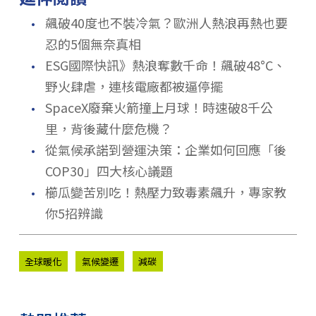
．
飆破40度也不裝冷氣？歐洲人熱浪再熱也要
忍的5個無奈真相
．
ESG國際快訊》熱浪奪數千命！飆破48°C、
野火肆虐，連核電廠都被逼停擺
．
SpaceX廢棄火箭撞上月球！時速破8千公
里，背後藏什麼危機？
．
從氣候承諾到營運決策：企業如何回應「後
COP30」四大核心議題
．
櫛瓜變苦別吃！熱壓力致毒素飆升，專家教
你5招辨識
全球暖化
氣候變遷
減碳