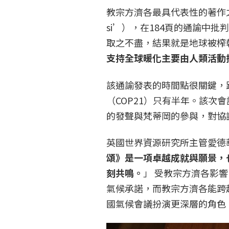
教宗方濟各最具代表性的著作之一
si’），在184頁的通諭中
取之不盡，結果就是地球被榨
支持全球暖化主要由人類活動
該通諭發表的時間點很關鍵，
（COP21）只有半年。該次
的發聲與梵蒂岡的參與，對協
英國世界資源研究所主管愛德華·
頌》是一項卓越成就與願景，
刻共鳴。
」 受教宗方濟各影響
氣候承諾，而教宗方濟各能跨
國氣候會議扮演更深層的角色