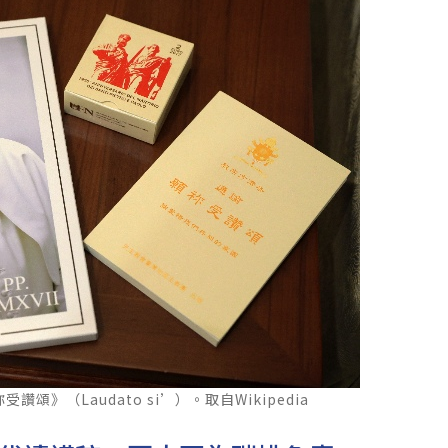
頌》（Laudato si’）。取自Wikipedia