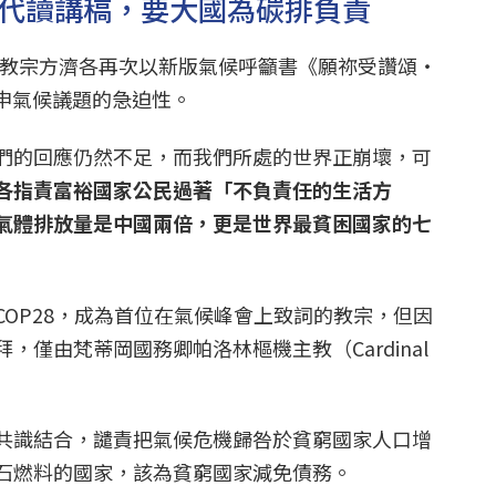
8代讀講稿，要大國為碳排負責
前夕，教宗方濟各再次以新版氣候呼籲書《願祢受讚頌・
）重申氣候議題的急迫性。
們的回應仍然不足，而我們所處的世界正崩壞，可
各指責富裕國家公民過著「不負責任的生活方
氣體排放量是中國兩倍，更是世界最貧困國家的七
OP28，成為首位在氣候峰會上致詞的教宗，但因
，僅由梵蒂岡國務卿帕洛林樞機主教（Cardinal
共識結合，譴責把氣候危機歸咎於貧窮國家人口增
石燃料的國家，該為貧窮國家減免債務。