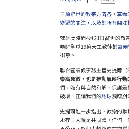
日前辭世的教宗方濟各，享壽
變遷的關注，以及對所有關注
梵蒂岡時間4月21日辭世的教
喚醒全球13億天主教徒對
氣候
衝擊。
聯合國氣候事務主管史提爾（Simo
崇高象徵，也是推動氣候行動
們，唯有與自然和解、保護最
破壞，正讓我們的
地球
瀕臨崩
史提爾進一步指出，教宗的辭
永存：人類是共同體，任何一
不公正，整個人類都會在物質