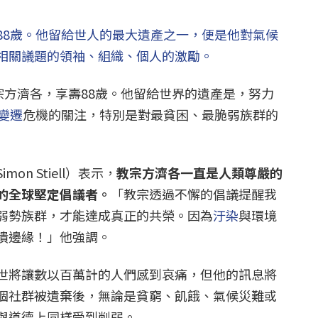
88歲。他留給世人的最大遺產之一，便是他對氣候
相關議題的領袖、組織、個人的激勵。
宗方濟各，享壽88歲。他留給世界的遺產是，努力
變遷
危機的關注，特別是對最貧困、最脆弱族群的
n Stiell）表示，
教宗方濟各一直是人類尊嚴的
的全球堅定倡議者。
「教宗透過不懈的倡議提醒我
弱勢族群，才能達成真正的共榮。因為
汙染
與環境
潰邊緣！」他強調。
世將讓數以百萬計的人們感到哀痛，但他的訊息將
個社群被遺棄後，無論是貧窮、飢餓、氣候災難或
與道德上同樣受到削弱。