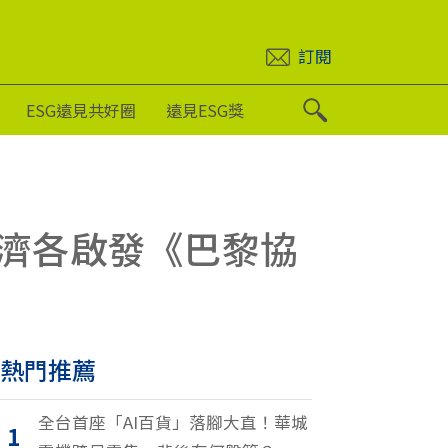
訂閱
ESG遠見共好圈
遠見ESG獎
濟各啟發《巴黎協
熱門推薦
全台首座「AI百貨」落腳大直！華城
1