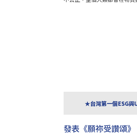
★台灣第一個ESG與
發表《願祢受讚頌》