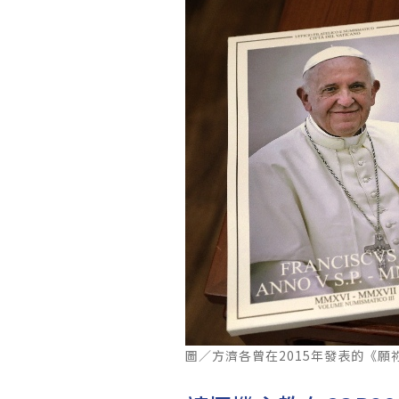
圖／方濟各曾在2015年發表的《願祢受讚