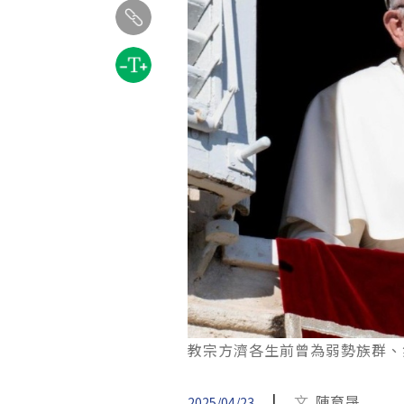
教宗方濟各生前曾為弱勢族群、氣候
|
文
陳育晟
2025/04/23