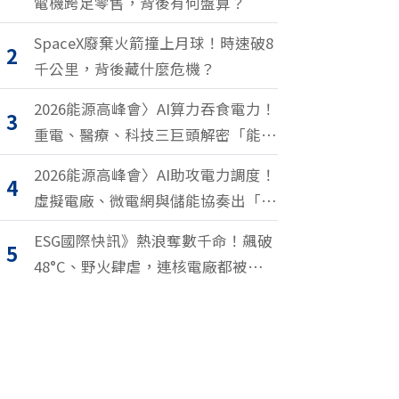
電機跨足零售，背後有何盤算？
SpaceX廢棄火箭撞上月球！時速破8
2
千公里，背後藏什麼危機？
2026能源高峰會〉AI算力吞食電力！
3
重電、醫療、科技三巨頭解密「能源
轉型2.0」致勝關鍵
2026能源高峰會〉AI助攻電力調度！
4
虛擬電廠、微電網與儲能協奏出「能
源交響樂」
ESG國際快訊》熱浪奪數千命！飆破
5
48°C、野火肆虐，連核電廠都被逼停
擺