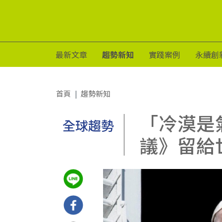
最新文章
趨勢新知
實踐案例
永續創
首頁
趨勢新知
「冷漠是
全球趨勢
議》留給