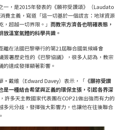
，是2015年發表的《願祢受讚頌》（Laudato
批判消費主義，寫道「這一切基於一個謊言：地球資源
乾，超越一切界限。」
而教宗方濟各也明確表態，
排放溫室氣體的科學共識。
距離在法國巴黎舉行的第21屆聯合國氣候峰會
會議簽署歷史性的《巴黎協議》，很多人認為，教宗
議的達成發揮顯著影響。
戴維（Edward Davey）表示，「
《願祢受讚
也是一種結合希望與正義的環保主張，引起各界深
，許多天主教國家代表團在COP21做出強而有力的
越多元分歧，發揮強大影響力，也讓他在往後聯合
。