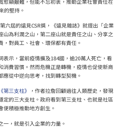
戰愈顯艱難，但能不忘初衷，推動企業社會責任在
以來的堅持。
0年第六屆的遠見CSR獎，《遠見雜誌》就提出「企業
座山為利潤之山，第二座山就是責任之山、分享之
責，對員工、社會、環保都有責任。
表示，當前疫情擴及184國，逾20萬人死亡，看
和消費習慣。然而危機正是轉機，疫情也促使新商
都應從中逆向思考，找到轉型契機。
《第三支柱》
，作者拉詹回顧過往人類歷史，發現
穩定的三大支柱。政府看到第三支柱、也就是社區
會便積極推動地方創生。
之一，就是引入企業的力量。