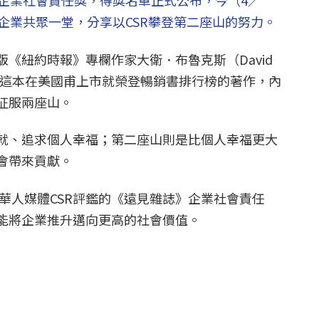
SR企業社會責任獎，得獎名單正式公布，今（4／
企業共聚一堂，分享以CSR攀登第二座山的努力。
《紐約時報》專欄作家大衛．布魯克斯（David
這本在美國甫上市就榮登暢銷書排行榜的著作，內
征服兩座山。
就、追求個人幸福；第二座山則是比個人幸福更大
會帶來貢獻。
球華人媒體CSR評鑑的《遠見雜誌》企業社會責任
能將企業推升邁向更高的社會價值。