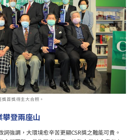
責任獎首獎得主大合照。
業攀登兩座山
致詞強調，大環境愈辛苦更顯CSR獎之難能可貴。