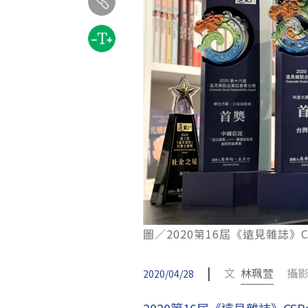
圖／2020第16屆《遠見雜誌
|
文
林珮萱
攝影
2020/04/28