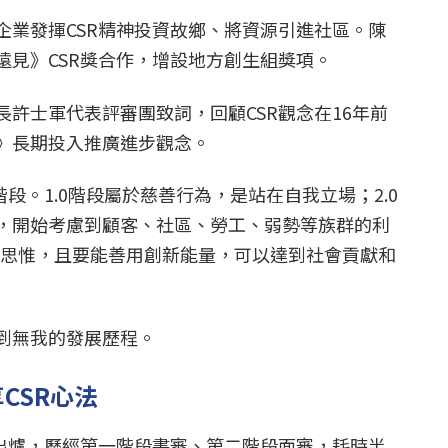
企業發揮CSR精神投資故鄉、將資源引進社區。陳
遠見》CSR獎合作，增設地方創生組獎項。
許士軍代表評審團致詞，回顧CSR觀念在16年前
》長期投入推廣進步觀念。
段。1.0階段屬於慈善行為，是站在自我立場；2.0
，開始考慮到顧客、社區、勞工、弱勢等族群的利
永續思惟，且要能善用創新能量，可以達到社會貢獻和
到無我的發展歷程。
CSR心法
果出爐，歷經第一階段書審、第二階段面審，耗時半