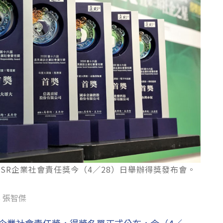
》CSR企業社會責任獎今（4／28）日舉辦得獎發布會。
 張智傑