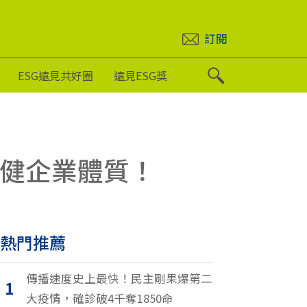
訂閱
ESG遠見共好圈
遠見ESG獎
強健企業體質！
熱門推薦
傳播速度史上最快！民主剛果爆第二
1
大疫情，確診破4千奪1850命