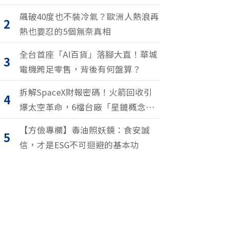
飆破40度也不裝冷氣？歐洲人熱浪再
2
熱也要忍的5個無奈真相
全台首座「AI百貨」落腳大直！華城
3
電機跨足零售，背後有何盤算？
拆解SpaceX財報密碼！火箭回收引
4
爆太空革命，6檔台廠「星鏈概念
股」搶紅利
【方儉專欄】毒油照妖鏡：食安誠
5
信，才是ESG不可迴避的基本功