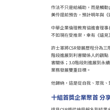
作法不只是給補助，而是觸動
美伶提前預告，預計明年與《
中華企業倫理教育協進會理事長
不如現在受推崇，幸有《遠見
許士軍將CSR發展歷程分為三階
階段進展到利害關係人的觀點
害關係；3.0階段則進展到
業務發展雙重目標。
他歸納，這是從自我、眾我、
十組首獎企業聚首 分享
遠見CSR獎從接受報名到結