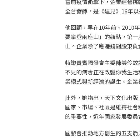
當前疫情衝擊下，企業經營挑
全台發酵，是《遠見》16年
他回顧，早在10年前、201
要攀登兩座山」的觀點，第一
山。企業除了應賺錢對股東負
特邀貴賓國發會主委陳美伶致詞
不見的病毒正在改變你我生活
業模式與新經濟的誕生。企業
此外，她指出，天下文化出版
國家、市場、社區是維持社會
的重要性，近年國家發展委員
國發會推動地方創生的五支箭