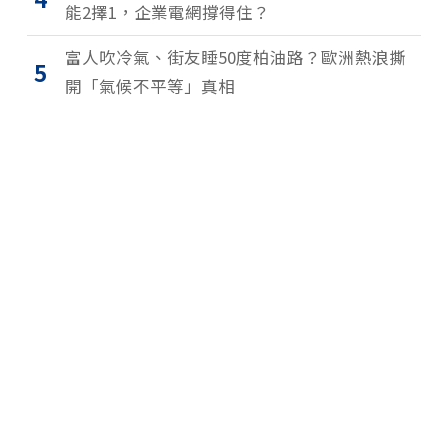
能2擇1，企業電網撐得住？
富人吹冷氣、街友睡50度柏油路？歐洲熱浪撕
5
開「氣候不平等」真相