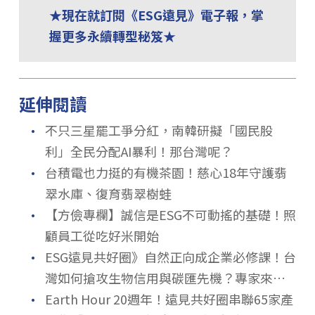
★現在就訂閱《ESG遠見》電子報，掌
握更多永續轉型秘笈★
延伸閱讀
．
不只三星罷工爭分紅，南韓研擬「國民股
利」全民分配AI暴利！那台灣呢？
．
台積電也力挺的有機茶園！慈心18年守護翡
翠水庫、復育翡翠樹蛙
．
【方儉專欄】誠信是ESG不可動搖的基礎！照
顧員工從吃好米開始
．
ESG遠見共好圈》自然正向成企業必修課！台
灣如何搶攻生物信用與碳匯先機？專家來解
．
答
Earth Hour 20週年！遠見共好圈串聯65家產