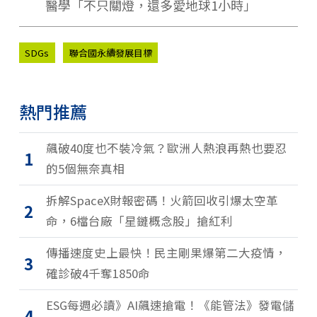
醫學「不只關燈，還多愛地球1小時」
SDGs
聯合國永續發展目標
熱門推薦
飆破40度也不裝冷氣？歐洲人熱浪再熱也要忍
1
的5個無奈真相
拆解SpaceX財報密碼！火箭回收引爆太空革
2
命，6檔台廠「星鏈概念股」搶紅利
傳播速度史上最快！民主剛果爆第二大疫情，
3
確診破4千奪1850命
ESG每週必讀》AI飆速搶電！《能管法》發電儲
4