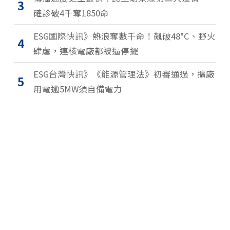
3
確診破4千奪1850命
ESG國際快訊》熱浪奪數千命！飆破48°C、野火
4
肆虐，連核電廠都被逼停擺
ESG台灣快訊》《能源管理法》初審通過，擴廠
5
用電逾5MW須自備電力