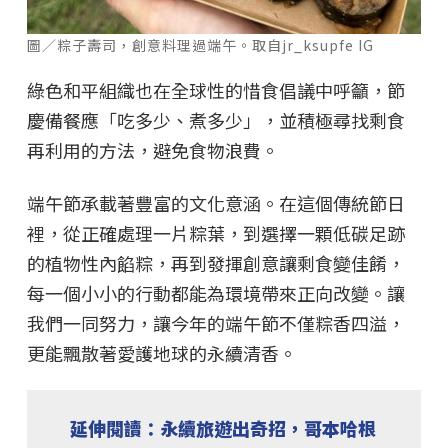
圖／粽子壽司，創意料理過端午。取自jr_ksupfe IG
綠色和平組織也在全球性的惜食倡議中呼籲，節
慶備餐應「吃多少、煮多少」，並積極尋找剩食
再利用的方法，避免食物浪費。
端午節承載著豐富的文化意涵。在這個傳統節日
裡，從正確處理一片粽葉，到選擇一顆低碳足跡
的植物性內餡粽，再到發揮創意讓剩食變佳餚，
每一個小小的行動都能為環境帶來正向改變。讓
我們一同努力，讓今年的端午節不僅粽香四溢，
更能飄散著愛護地球的永續清香。
延伸閱讀：永續旅遊出奇招，哥本哈根