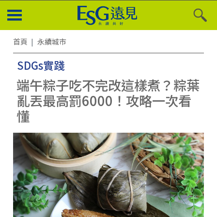
首頁
永續城市
SDGs實踐
端午粽子吃不完改這樣煮？粽葉
亂丟最高罰6000！攻略一次看
懂