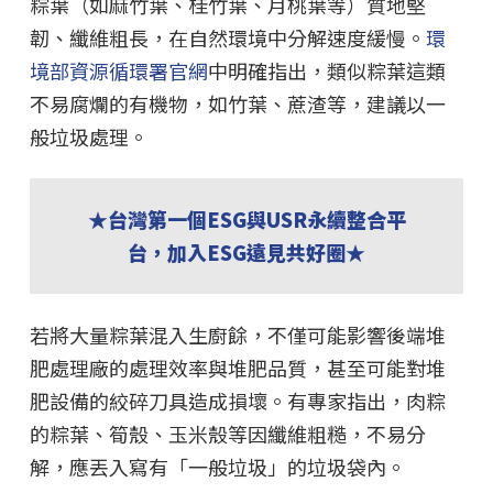
粽葉（如麻竹葉、桂竹葉、月桃葉等）質地堅
韌、纖維粗長，在自然環境中分解速度緩慢。
環
境部資源循環署官網
中明確指出，類似粽葉這類
不易腐爛的有機物，如竹葉、蔗渣等，建議以一
般垃圾處理。
★台灣第一個ESG與USR永續整合平
台，加入ESG遠見共好圈★
若將大量粽葉混入生廚餘，不僅可能影響後端堆
肥處理廠的處理效率與堆肥品質，甚至可能對堆
肥設備的絞碎刀具造成損壞。有專家指出，肉粽
的粽葉、筍殼、玉米殼等因纖維粗糙，不易分
解，應丟入寫有「一般垃圾」的垃圾袋內。