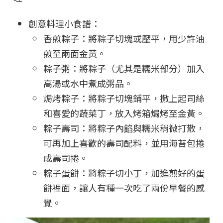
創意料理小食譜：
香煎粽子：將粽子切塊或壓平，用少許油
煎至兩面金黃。
粽子粥：將粽子（尤其是糯米部分）加入
高湯或水中煮成粥品。
焗烤粽子：將粽子切塊鋪平，撒上起司絲
和喜愛的蔬菜丁，放入烤箱焗烤至金黃。
粽子壽司：將粽子內餡與糯米稍微打散，
可再加上喜歡的壽司配料，並用海苔包捲
成壽司捲。
粽子蛋餅：將粽子切小丁，加進煎好的蛋
餅裡面，讓人有種一次吃了兩份早餐的感
覺。