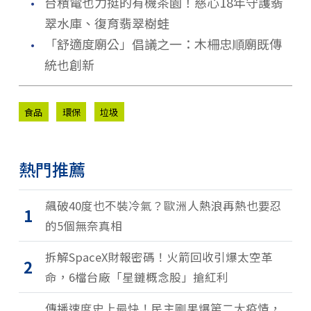
．
台積電也力挺的有機茶園！慈心18年守護翡
翠水庫、復育翡翠樹蛙
．
「舒適度廟公」倡議之一：木柵忠順廟既傳
統也創新
食品
環保
垃圾
熱門推薦
飆破40度也不裝冷氣？歐洲人熱浪再熱也要忍
1
的5個無奈真相
拆解SpaceX財報密碼！火箭回收引爆太空革
2
命，6檔台廠「星鏈概念股」搶紅利
傳播速度史上最快！民主剛果爆第二大疫情，