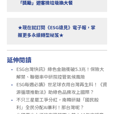
「獎勵」遊客撿垃圾換大餐
★現在就訂閱《ESG遠見》電子報，掌
握更多永續轉型秘笈★
延伸閱讀
．
ESG台灣快訊》綠色金融衝破5.3兆！保險大
解禁、聯徵串中研院控管氣候風險
．
ESG每週必讀》世足球衣用台灣再生料！《資
源循環推動法》助綠色品牌攻上國際？
．
不只三星罷工爭分紅，南韓研擬「國民股
利」全民分配AI暴利！那台灣呢？