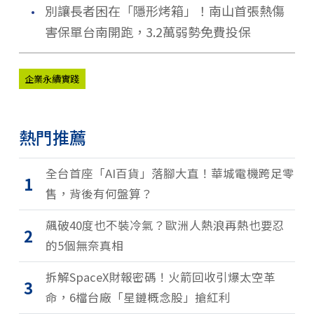
．
別讓長者困在「隱形烤箱」！南山首張熱傷
害保單台南開跑，3.2萬弱勢免費投保
企業永續實踐
熱門推薦
全台首座「AI百貨」落腳大直！華城電機跨足零
1
售，背後有何盤算？
飆破40度也不裝冷氣？歐洲人熱浪再熱也要忍
2
的5個無奈真相
拆解SpaceX財報密碼！火箭回收引爆太空革
3
命，6檔台廠「星鏈概念股」搶紅利