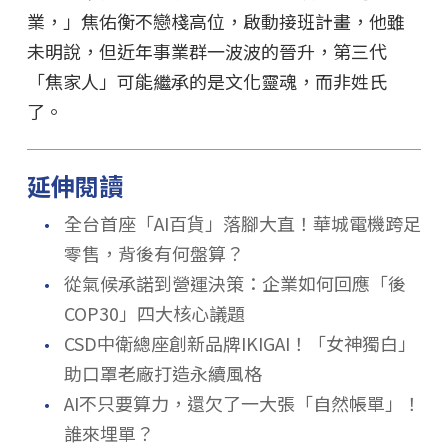
業，」焦佑衡不戀棧高位，啟動接班計畫，他雖
未明說，但近年事業群一波波的晉升，第三代
「焦家人」可能繼承的是文化靈魂，而非姓氏
了。
延伸閱讀
．
全台首座「AI百貨」落腳大直！華城電機跨足
零售，背後有何盤算？
．
從氣候承諾到營運決策：企業如何回應「後
COP30」四大核心議題
．
CSD中衛總座創新品牌IKIGAI！「女神獨白」
助口罩老廠打造永續風格
．
AI不只要算力，還欠了一大張「自然帳單」！
誰來埋單？