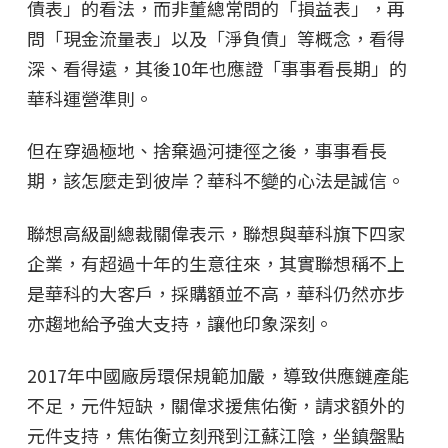
債表」的看法，而非董總常問的「損益表」，再
問「現金流量表」以及「淨負債」等概念，看得
深、看得遠，其後10年也應證「事事看長期」的
華科運營準則。
但在穿過極地、捨棄過河捷徑之後，事事看長
期，該怎麼走到彼岸？華科不變的心法是誠信。
聯想高級副總裁關偉表示，聯想與華科旗下四家
企業，有超過十年的生意往來，其實聯想稱不上
是華科的大客戶，採購額並不高，華科仍然亦步
亦趨地給予強大支持，讓他印象深刻。
2017年中國廠房環保規範加嚴，導致供應鏈產能
不足，元件短缺，關偉求援焦佑衡，請求額外的
元件支持，焦佑衡立刻飛到江蘇江陰，坐鎮盤點