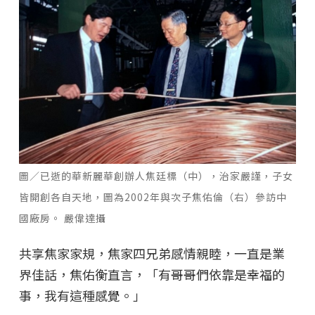
圖／已逝的華新麗華創辦人焦廷標（中），治家嚴謹，子女
皆開創各自天地，圖為2002年與次子焦佑倫（右）參訪中
國廠房。 嚴偉達攝
共享焦家家規，焦家四兄弟感情親睦，一直是業
界佳話，焦佑衡直言，「有哥哥們依靠是幸福的
事，我有這種感覺。」