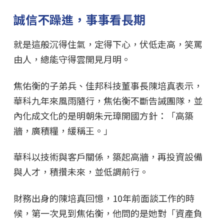
誠信不躁進，事事看長期
就是這般沉得住氣，定得下心，伏低走高，笑罵
由人，總能守得雲開見月明。
焦佑衡的子弟兵、佳邦科技董事長陳培真表示，
華科九年來風雨隨行，焦佑衡不斷告誡團隊，並
內化成文化的是明朝朱元璋開國方針：「高築
牆，廣積糧，緩稱王。」
華科以技術與客戶關係，築起高牆，再投資設備
與人才，積攢未來，並低調前行。
財務出身的陳培真回憶，10年前面談工作的時
候，第一次見到焦佑衡，他問的是她對「資產負