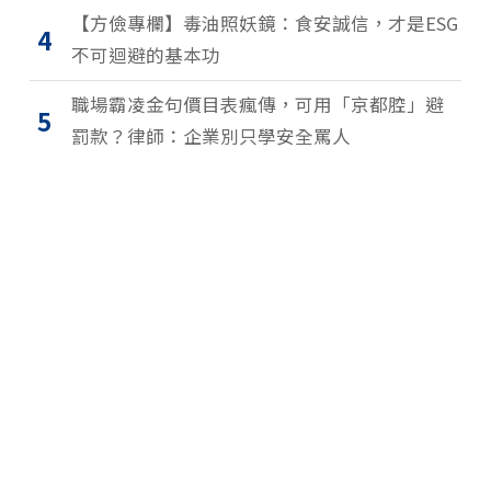
【方儉專欄】毒油照妖鏡：食安誠信，才是ESG
4
不可迴避的基本功
職場霸凌金句價目表瘋傳，可用「京都腔」避
5
罰款？律師：企業別只學安全罵人