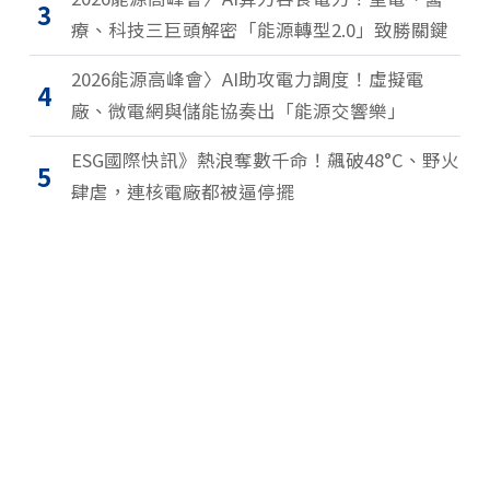
3
療、科技三巨頭解密「能源轉型2.0」致勝關鍵
2026能源高峰會〉AI助攻電力調度！虛擬電
4
廠、微電網與儲能協奏出「能源交響樂」
ESG國際快訊》熱浪奪數千命！飆破48°C、野火
5
肆虐，連核電廠都被逼停擺