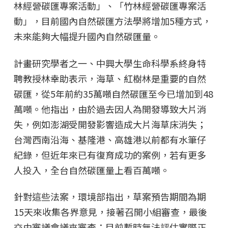
林經營碳匯專案活動」、「竹林經營碳匯專案活
動」，目前國內自然碳匯方法學將增加5種方式，
未來能夠大幅提升國內自然碳匯量。
計畫研究學者之一、中興大學生命科學系終身特
聘教授林幸助表示，海草、紅樹林是重要的自然
碳匯，從5年前約35萬噸自然碳匯至今已增加到48
萬噸。他指出，由於過去因人為開發導致大片消
失，例如澎湖受開發影響造成大片海草床消失；
台灣西南沿海、基隆港、高雄港以前都有水筆仔
紀錄，但近年來已有復育成功的案例，若有更多
人投入，全台自然碳匯量上看百萬噸。
針對這些法案，環境部指出，草案預告期間為期
15天來收集各界意見，接著召開小組審查，最後
交由審議會議來審查；目前暫時無法評估實際正