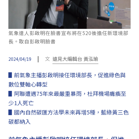
氣象達人彭啟明在臉書宣布將在520後擔任新環境部
長。取自彭啟明臉書
|
文
遠見大編輯台 黃泓瑜
2024/04/19
▋前氣象主播彭啟明接任環境部長，促進綠色與
數位雙軸心轉型
▋阿聯遭遇75年來最嚴重暴雨，杜拜機場癱瘓至
少1人死亡
▋國內自然碳匯方法學未來再增5種，藍綠黃三色
碳都納入