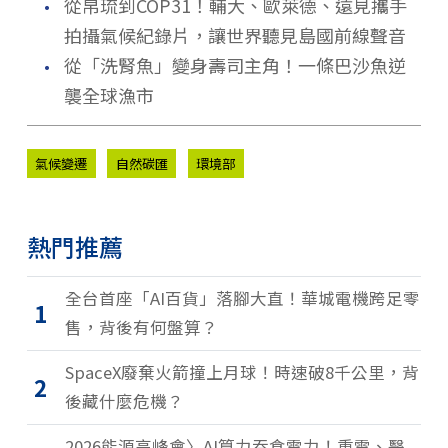
．
從帛琉到COP31！輔大、歐萊德、遠見攜手
拍攝氣候紀錄片，讓世界聽見島國前線聲音
．
從「洗腎魚」變身壽司主角！一條巴沙魚逆
襲全球漁市
氣候變遷
自然碳匯
環境部
熱門推薦
全台首座「AI百貨」落腳大直！華城電機跨足零
1
售，背後有何盤算？
SpaceX廢棄火箭撞上月球！時速破8千公里，背
2
後藏什麼危機？
2026能源高峰會〉AI算力吞食電力！重電、醫