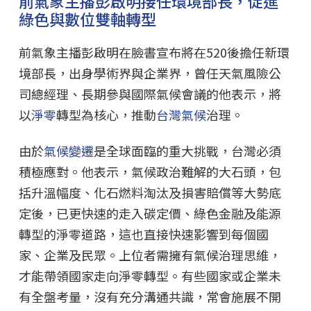
前氣象主播彭啟明接任環境部長，促進
綠色與數位雙軸轉型
前氣象主播彭啟明在臉書宣布將在520後擔任新環
境部長，出身學術界與企業界，曾任天氣風險公
司總經理、長期參與國際氣候會議的他表示，將
以
淨零
轉型為核心，推動
台灣氣候
治理。
由於
氣候變遷
是全球面臨的重大挑戰，台灣必須
積極應對。他表示，氣候政治難解的大石頭，包
括升溫幅度、化石燃料淘汰及損害賠償等大勢底
定後，已更快速的走入碳定價、綠色金融及能源
轉型的淨零道路，這也直接快速影響到每個國
家、企業及民眾。上位者需擁有氣候治理思維，
才能帶領國家走向淨零轉型。有些國家或企業未
有全盤考量，沒有充分溝通共識，常會施展不開