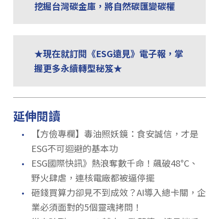
挖掘台灣碳金庫，將自然碳匯變碳權
★現在就訂閱《ESG遠見》電子報，掌
握更多永續轉型秘笈★
延伸閱讀
．
【方儉專欄】毒油照妖鏡：食安誠信，才是
ESG不可迴避的基本功
．
ESG國際快訊》熱浪奪數千命！飆破48°C、
野火肆虐，連核電廠都被逼停擺
．
砸錢買算力卻見不到成效？AI導入總卡關，企
業必須面對的5個靈魂拷問！