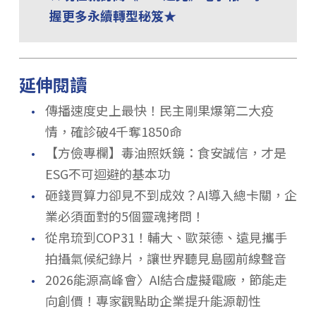
握更多永續轉型秘笈★
延伸閱讀
．
傳播速度史上最快！民主剛果爆第二大疫
情，確診破4千奪1850命
．
【方儉專欄】毒油照妖鏡：食安誠信，才是
ESG不可迴避的基本功
．
砸錢買算力卻見不到成效？AI導入總卡關，企
業必須面對的5個靈魂拷問！
．
從帛琉到COP31！輔大、歐萊德、遠見攜手
拍攝氣候紀錄片，讓世界聽見島國前線聲音
．
2026能源高峰會〉AI結合虛擬電廠，節能走
向創價！專家觀點助企業提升能源韌性