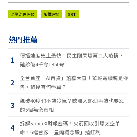
企業治理評鑑
永續評鑑
SBTi
熱門推薦
傳播速度史上最快！民主剛果爆第二大疫情，
1
確診破4千奪1850命
全台首座「AI百貨」落腳大直！華城電機跨足零
2
售，背後有何盤算？
飆破40度也不裝冷氣？歐洲人熱浪再熱也要忍
3
的5個無奈真相
拆解SpaceX財報密碼！火箭回收引爆太空革
4
命，6檔台廠「星鏈概念股」搶紅利