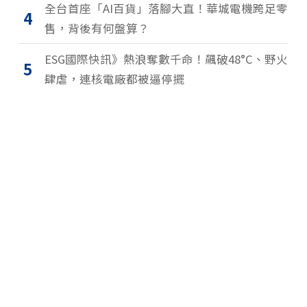
全台首座「AI百貨」落腳大直！華城電機跨足零
4
售，背後有何盤算？
ESG國際快訊》熱浪奪數千命！飆破48°C、野火
5
肆虐，連核電廠都被逼停擺