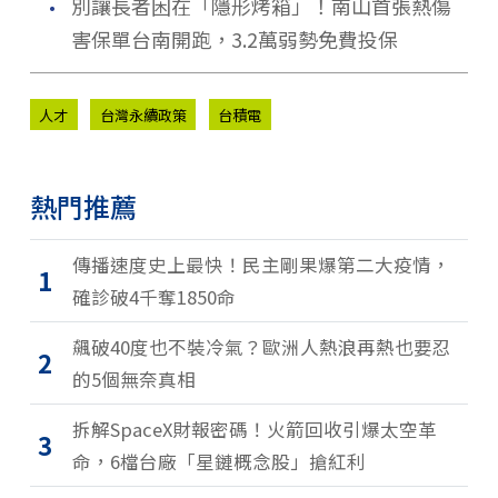
．
別讓長者困在「隱形烤箱」！南山首張熱傷
害保單台南開跑，3.2萬弱勢免費投保
人才
台灣永續政策
台積電
熱門推薦
傳播速度史上最快！民主剛果爆第二大疫情，
1
確診破4千奪1850命
飆破40度也不裝冷氣？歐洲人熱浪再熱也要忍
2
的5個無奈真相
拆解SpaceX財報密碼！火箭回收引爆太空革
3
命，6檔台廠「星鏈概念股」搶紅利