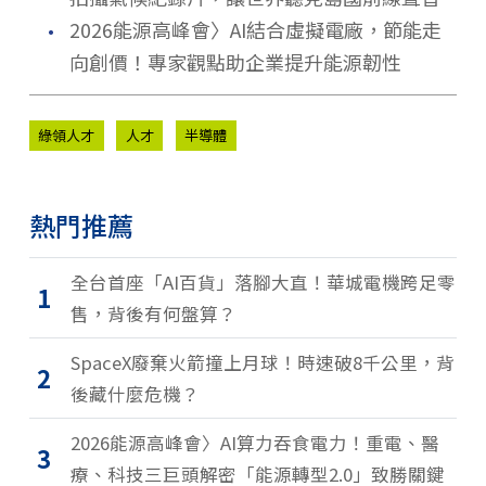
．
2026能源高峰會〉AI結合虛擬電廠，節能走
向創價！專家觀點助企業提升能源韌性
綠領人才
人才
半導體
熱門推薦
全台首座「AI百貨」落腳大直！華城電機跨足零
1
售，背後有何盤算？
SpaceX廢棄火箭撞上月球！時速破8千公里，背
2
後藏什麼危機？
2026能源高峰會〉AI算力吞食電力！重電、醫
3
療、科技三巨頭解密「能源轉型2.0」致勝關鍵