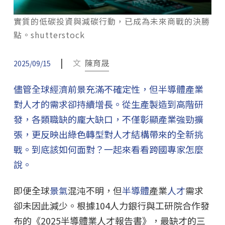
實質的低碳投資與減碳行動，已成為未來商戰的決勝
點。shutterstock
|
文
陳育晟
2025/09/15
儘管全球經濟前景充滿不確定性，但半導體產業
對人才的需求卻持續增長。從生產製造到高階研
發，各類職缺的龐大缺口，不僅彰顯產業強勁擴
張，更反映出綠色轉型對人才結構帶來的全新挑
戰。到底該如何面對？一起來看看跨國專家怎麼
說。
即便全球
景氣
混沌不明，但
半導體
產業
人才
需求
卻未因此減少。根據104人力銀行與工研院合作發
布的《2025半導體業人才報告書》，最缺才的三