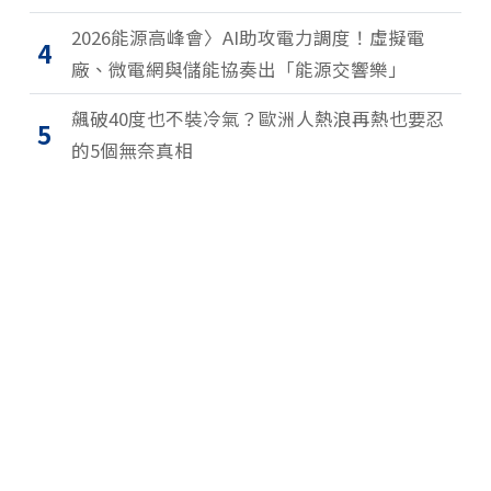
2026能源高峰會〉AI助攻電力調度！虛擬電
4
廠、微電網與儲能協奏出「能源交響樂」
飆破40度也不裝冷氣？歐洲人熱浪再熱也要忍
5
的5個無奈真相