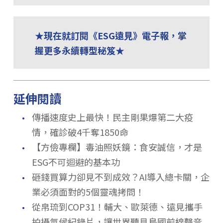
★現在就訂閱《ESG遠見》電子報，掌
握更多永續轉型秘笈★
延伸閱讀
．
傳播速度史上最快！民主剛果爆第二大疫
情，確診破4千奪1850命
．
【方儉專欄】毒油照妖鏡：食安誠信，才是
ESG不可迴避的基本功
．
砸錢買算力卻見不到成效？AI導入總卡關，企
業必須面對的5個靈魂拷問！
．
從帛琉到COP31！輔大、歐萊德、遠見攜手
拍攝氣候紀錄片，讓世界聽見島國前線聲音