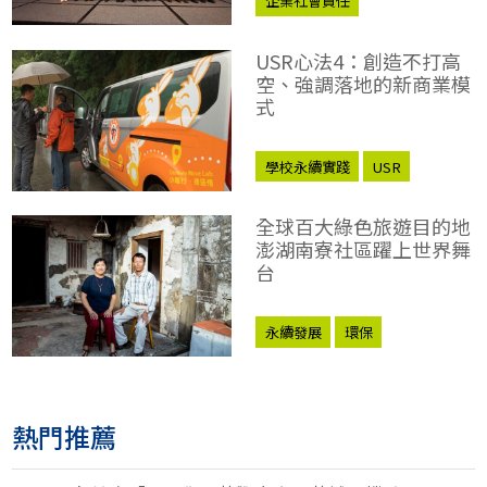
企業社會責任
CSR企業社會責任獎
USR心法4：創造不打高
空、強調落地的新商業模
式
學校永續實踐
USR
USR大學社會責任獎
全球百大綠色旅遊目的地
大學社會責任
澎湖南寮社區躍上世界舞
台
永續發展
環保
熱門推薦