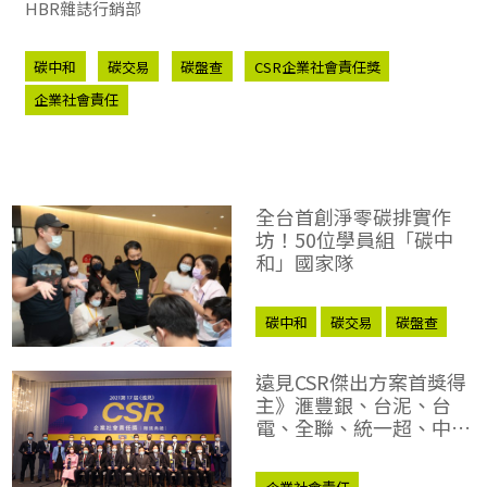
HBR雜誌行銷部
碳中和
碳交易
碳盤查
CSR企業社會責任獎
企業社會責任
全台首創淨零碳排實作
坊！50位學員組「碳中
和」國家隊
碳中和
碳交易
碳盤查
遠見CSR傑出方案首獎得
主》滙豐銀、台泥、台
電、全聯、統一超、中華
電信