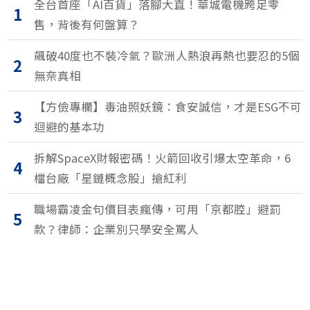
全台首座「AI百貨」落腳大直！華城電機跨足零
1
售，背後有何盤算？
飆破40度也不裝冷氣？歐洲人熱浪再熱也要忍的5個
2
無奈真相
【方儉專欄】毒油照妖鏡：食安誠信，才是ESG不可
3
迴避的基本功
拆解SpaceX財報密碼！火箭回收引爆太空革命，6
4
檔台廠「星鏈概念股」搶紅利
職場霸凌金句價目表瘋傳，可用「京都腔」避罰
5
款？律師：企業別只學安全罵人