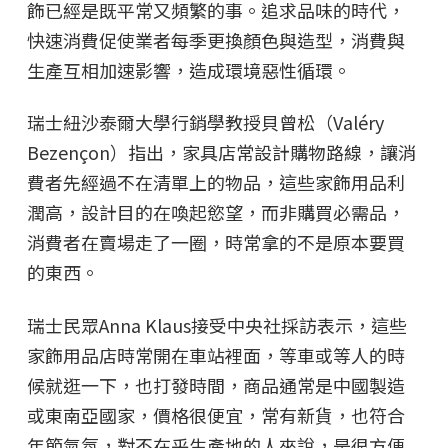
飾已經是既平常又頻繁的事。追求品味的時代，
快速消費促使業者每季更換顏色與造型，消費與
生產互相加速影響，造成環境惡性循環。
瑞士紐沙泰爾大學行銷學教授貝曾松（Valéry
Bezençon）指出，家具店常設計購物路線，讓消
費者先經過不在清單上的物品，這些家飾用品利
潤高，設計目的在喚起慾望，而非購買必需品，
消費者在賣場走了一圈，時常拿的不是原本要買
的東西。
瑞士民眾Anna Klaus接受中央社採訪表示，這些
家飾用品店時常開在車站裡面，等車或等人的時
候就逛一下，也打發時間，商品通常是中國製造
或東南亞國家，價格很便宜，常有新貨，也符合
年節氣氛，對不在乎生產地的人來說，是很方便