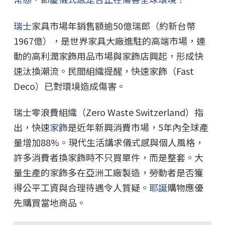
瑞士
家具市場年銷售額逾50億瑞郎（約新台幣
1967億），是世界家具大廠進駐的高端市場，連
動的高利潤家飾用品市場與家飾店興起，形成快
速汰換潮流。民間組織提醒，快速家飾（Fast
Deco）已對環境造成傷害。
瑞士零浪費組織（Zero Waste Switzerland）指
出，快速
家飾
是近年新興消費市場，5年內全球產
量增加88%。現代生活講求儀式感與個人風格，
許多消費者換家飾時不只買單件，而是整套。大
量生產的家飾多在亞洲工廠製造，勞動者是否獲
得公平工資與合理待遇令人質疑。
耶誕
購物應優
先購買當地商品。