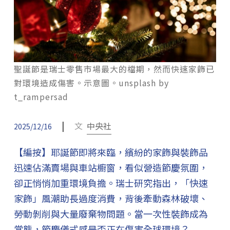
聖誕節是瑞士零售市場最大的檔期，然而快速家飾已
對環境造成傷害。示意圖。unsplash by
t_rampersad
|
文
中央社
2025/12/16
【編按】耶誕節即將來臨，繽紛的家飾與裝飾品
迅速佔滿賣場與車站櫥窗，看似營造節慶氛圍，
卻正悄悄加重環境負擔。瑞士研究指出，「快速
家飾」風潮助長過度消費，背後牽動森林破壞、
勞動剝削與大量廢棄物問題。當一次性裝飾成為
常態，節慶儀式感是否正在傷害全球環境？