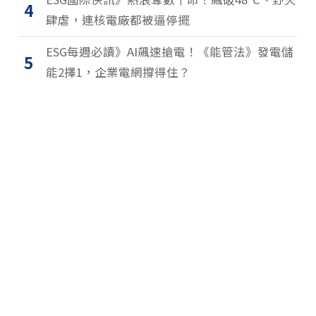
4
肆虐，連核電廠都被逼停擺
ESG每週必讀》AI飆速搶電！《能管法》發電儲
5
能2擇1，企業電網撐得住？