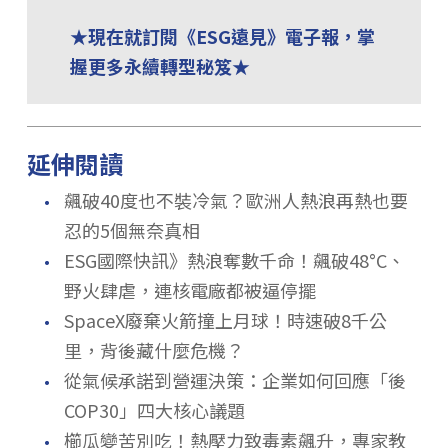
★現在就訂閱《ESG遠見》電子報，掌
握更多永續轉型秘笈★
延伸閱讀
．
飆破40度也不裝冷氣？歐洲人熱浪再熱也要
忍的5個無奈真相
．
ESG國際快訊》熱浪奪數千命！飆破48°C、
野火肆虐，連核電廠都被逼停擺
．
SpaceX廢棄火箭撞上月球！時速破8千公
里，背後藏什麼危機？
．
從氣候承諾到營運決策：企業如何回應「後
COP30」四大核心議題
．
櫛瓜變苦別吃！熱壓力致毒素飆升，專家教