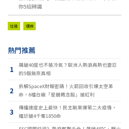
你5招辨識
垃圾
環保
熱門推薦
飆破40度也不裝冷氣？歐洲人熱浪再熱也要忍
1
的5個無奈真相
拆解SpaceX財報密碼！火箭回收引爆太空革
2
命，6檔台廠「星鏈概念股」搶紅利
傳播速度史上最快！民主剛果爆第二大疫情，
3
確診破4千奪1850命
ESG國際快訊》熱浪奪數千命！飆破48°C、野火