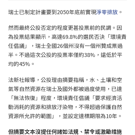
瑞士已制定計畫要到2050年底前實現
淨零排放
。
然而最終公投否定的程度更甚投票前的民調。因
為投票結果顯示，高達69.8%的選民否決「環境責
任倡議」，瑞士全國26個州沒有一個州贊成票過
半。不過這次公投的投票率僅約38%，遠低於平
均的45%。
法新社報導，公投理由摘要指稱，水、土壤和空
氣等自然資源在瑞士及國外都被過度使用，已達
「無法恢復」程度，環境責任倡議「要求經濟活
動消耗的資源和排放汙染物，不得超過保護自然
資源所允許的範圍」，並設定達標期限為10年。
但摘要文本沒提任何諸如法規、禁令或激勵措施