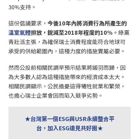
30%支持。
這份倡議要求，
今後10年內將消費行為所產生的
溫室氣體
排放，銳減至2018年程度的10%。
綠黨
青壯派主張，為確保瑞士消費程度能符合地球可
承受的供給範圍內，這種力度的措施實屬必要。
然而公投前相關民調早預示結果將鎩羽而歸，因
為大多數人認為這種措施帶來的經濟成本太大。
相關民調顯示，公民擔憂這得犧牲就業和繁榮，
也擔心瑞士企業會因而陷入競爭劣勢。
★台灣第一個ESG與USR永續整合平
台，加入ESG遠見共好圈★