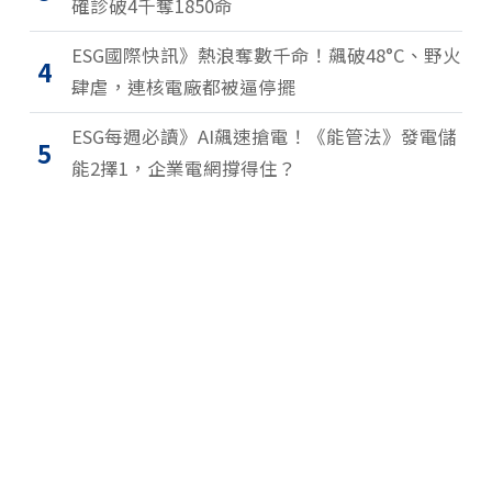
確診破4千奪1850命
ESG國際快訊》熱浪奪數千命！飆破48°C、野火
4
肆虐，連核電廠都被逼停擺
ESG每週必讀》AI飆速搶電！《能管法》發電儲
5
能2擇1，企業電網撐得住？