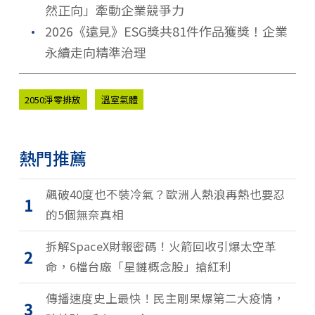
然正向」牽動企業競爭力
．
2026《遠見》ESG獎共81件作品獲獎！企業
永續走向精準治理
2050淨零排放
溫室氣體
熱門推薦
飆破40度也不裝冷氣？歐洲人熱浪再熱也要忍
1
的5個無奈真相
拆解SpaceX財報密碼！火箭回收引爆太空革
2
命，6檔台廠「星鏈概念股」搶紅利
傳播速度史上最快！民主剛果爆第二大疫情，
3