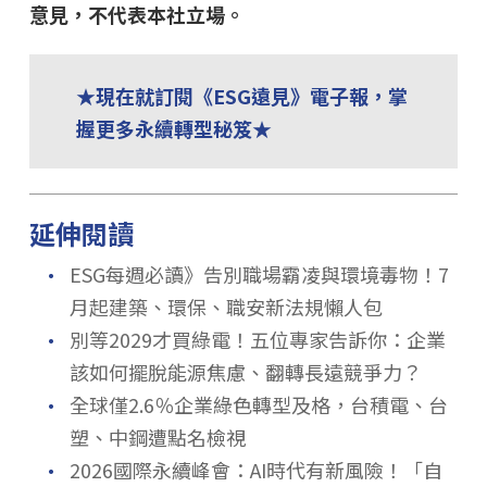
意見，不代表本社立場。
★現在就訂閱《ESG遠見》電子報，掌
握更多永續轉型秘笈★
延伸閱讀
．
ESG每週必讀》告別職場霸凌與環境毒物！7
月起建築、環保、職安新法規懶人包
．
別等2029才買綠電！五位專家告訴你：企業
該如何擺脫能源焦慮、翻轉長遠競爭力？
．
全球僅2.6％企業綠色轉型及格，台積電、台
塑、中鋼遭點名檢視
．
2026國際永續峰會：AI時代有新風險！「自