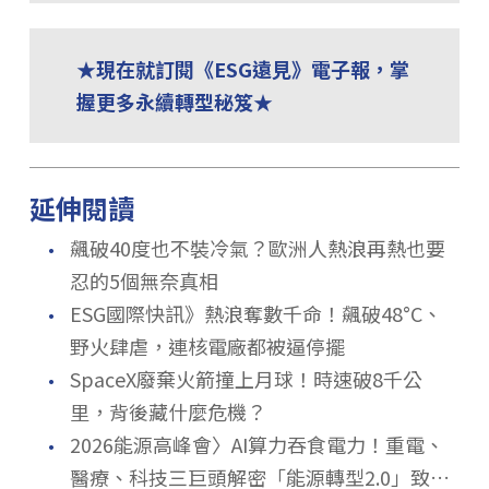
★現在就訂閱《ESG遠見》電子報，掌
握更多永續轉型秘笈★
延伸閱讀
．
飆破40度也不裝冷氣？歐洲人熱浪再熱也要
忍的5個無奈真相
．
ESG國際快訊》熱浪奪數千命！飆破48°C、
野火肆虐，連核電廠都被逼停擺
．
SpaceX廢棄火箭撞上月球！時速破8千公
里，背後藏什麼危機？
．
2026能源高峰會〉AI算力吞食電力！重電、
醫療、科技三巨頭解密「能源轉型2.0」致勝