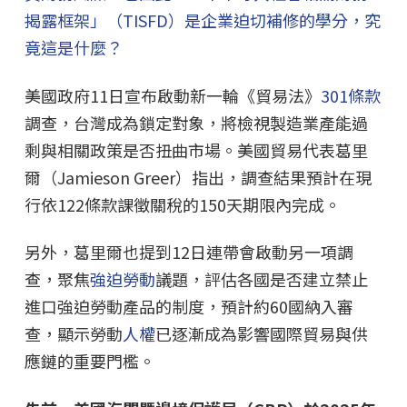
揭露框架」（TISFD）是企業迫切補修的學分，究
竟這是什麼？
美國政府11日宣布啟動新一輪《貿易法》
301條款
調查，台灣成為鎖定對象，將檢視製造業產能過
剩與相關政策是否扭曲市場。美國貿易代表葛里
爾（Jamieson Greer）指出，調查結果預計在現
行依122條款課徵關稅的150天期限內完成。
另外，葛里爾也提到12日連帶會啟動另一項調
查，聚焦
強迫勞動
議題，評估各國是否建立禁止
進口強迫勞動產品的制度，預計約60國納入審
查，顯示勞動
人權
已逐漸成為影響國際貿易與供
應鏈的重要門檻。