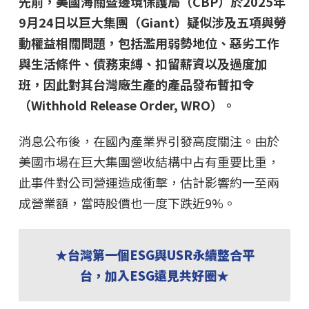
先前，美國海關暨邊境保護局（CBP）於2025年
9月24日以巨大集團（Giant）疑似涉及五項與勞
動權益相關問題，包括濫用弱勢地位、惡劣工作
與生活條件、債務束縛、扣留薪資以及過度加
班，因此對其台灣廠生產的產品發布暫扣令
（Withhold Release Order, WRO）。
消息公布後，在國內產業界引發高度關注。由於
美國市場在巨大集團營收結構中占有重要比重，
此事件對公司營運造成衝擊，估計影響約一至兩
成營業額，當時股價也一度下跌近9%。
★台灣第一個ESG與USR永續整合平
台，加入ESG遠見共好圈★