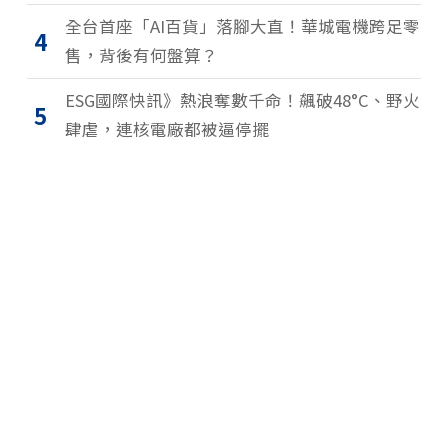
全台首座「AI百貨」落腳大直！華城電機跨足零
4
售，背後有何盤算？
ESG國際快訊》熱浪奪數千命！飆破48°C、野火
5
肆虐，連核電廠都被逼停擺