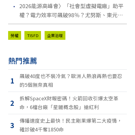
．
關鍵
2026能源高峰會〉「社會型虛擬電廠」助平
權？電力效率可飆破98％？尤努斯、東元端
能源升級解方
勞權
TISFD
企業治理
熱門推薦
飆破40度也不裝冷氣？歐洲人熱浪再熱也要忍
1
的5個無奈真相
拆解SpaceX財報密碼！火箭回收引爆太空革
2
命，6檔台廠「星鏈概念股」搶紅利
傳播速度史上最快！民主剛果爆第二大疫情，
3
確診破4千奪1850命