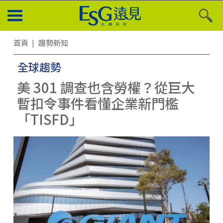
首頁
趨勢新知
全球趨勢
美 301 調查也含勞權？從巨大
暫扣令事件看懂企業新門檻
「TISFD」