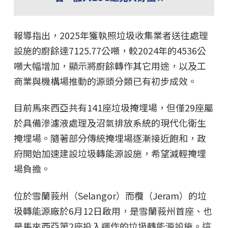
報導指出，2025年獲執照垃圾收集業者送往處理
設施的廚餘達7125.77公噸，較2024年的4536公
噸大幅增加，顯示將廚餘轉作其它用途，以及工
商業與機構場推動的源頭分類已有初步成效。
目前馬來西亞共有141座垃圾掩埋場，但僅29座屬
於具備滲濾液處理及沼氣排放系統的現代化衛生
掩埋場。隨著部分傳統掩埋場逐漸接近飽和，政
府開始加速建設垃圾轉能源設施，希望減輕掩埋
場負擔。
位於雪蘭莪州（Selangor）而欖（Jeram）的垃
圾轉能源廠於6月12日啟用，是雪蘭莪州首座、也
是馬來西亞第2座投入運作的垃圾轉能源設施。這