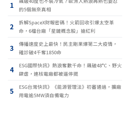
飆破40度也不裝冷氣？歐洲人熱浪再熱也要忍
1
的5個無奈真相
拆解SpaceX財報密碼！火箭回收引爆太空革
2
命，6檔台廠「星鏈概念股」搶紅利
傳播速度史上最快！民主剛果爆第二大疫情，
3
確診破4千奪1850命
ESG國際快訊》熱浪奪數千命！飆破48°C、野火
4
肆虐，連核電廠都被逼停擺
ESG台灣快訊》《能源管理法》初審通過，擴廠
5
用電逾5MW須自備電力