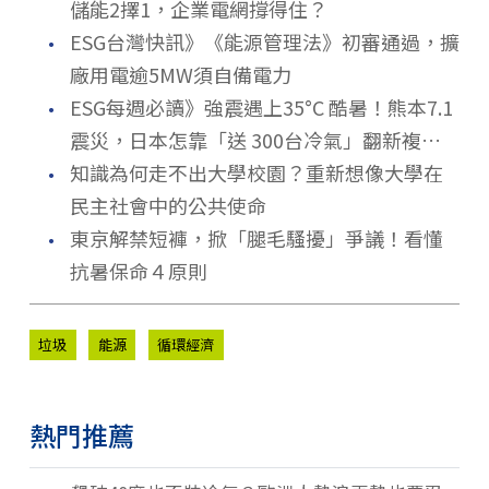
儲能2擇1，企業電網撐得住？
．
ESG台灣快訊》《能源管理法》初審通過，擴
廠用電逾5MW須自備電力
．
ESG每週必讀》強震遇上35°C 酷暑！熊本7.1
震災，日本怎靠「送 300台冷氣」翻新複合
．
式救災？
知識為何走不出大學校園？重新想像大學在
民主社會中的公共使命
．
東京解禁短褲，掀「腿毛騷擾」爭議！看懂
抗暑保命４原則
垃圾
能源
循環經濟
熱門推薦