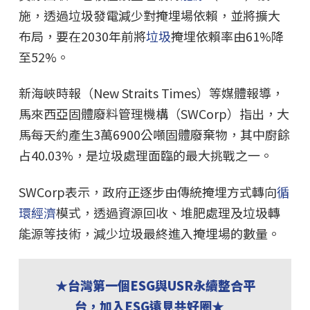
施，透過垃圾發電減少對掩埋場依賴，並將擴大
布局，要在2030年前將
垃圾
掩埋依賴率由61%降
至52%。
新海峽時報（New Straits Times）等媒體報導，
馬來西亞固體廢料管理機構（SWCorp）指出，大
馬每天約產生3萬6900公噸固體廢棄物，其中廚餘
占40.03%，是垃圾處理面臨的最大挑戰之一。
SWCorp表示，政府正逐步由傳統掩埋方式轉向
循
環經濟
模式，透過資源回收、堆肥處理及垃圾轉
能源等技術，減少垃圾最終進入掩埋場的數量。
★台灣第一個ESG與USR永續整合平
台，加入ESG遠見共好圈★