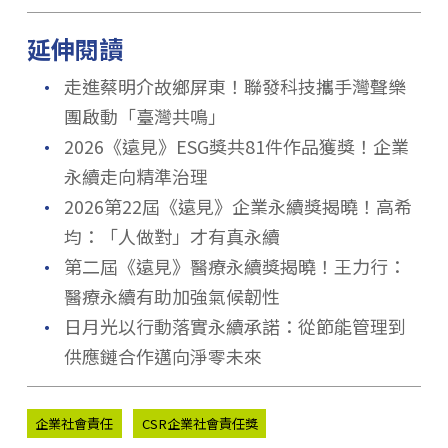
延伸閱讀
．
走進蔡明介故鄉屏東！聯發科技攜手灣聲樂
團啟動「臺灣共鳴」
．
2026《遠見》ESG獎共81件作品獲獎！企業
永續走向精準治理
．
2026第22屆《遠見》企業永續獎揭曉！高希
均：「人做對」才有真永續
．
第二屆《遠見》醫療永續獎揭曉！王力行：
醫療永續有助加強氣候韌性
．
日月光以行動落實永續承諾：從節能管理到
供應鏈合作邁向淨零未來
企業社會責任
CSR企業社會責任獎