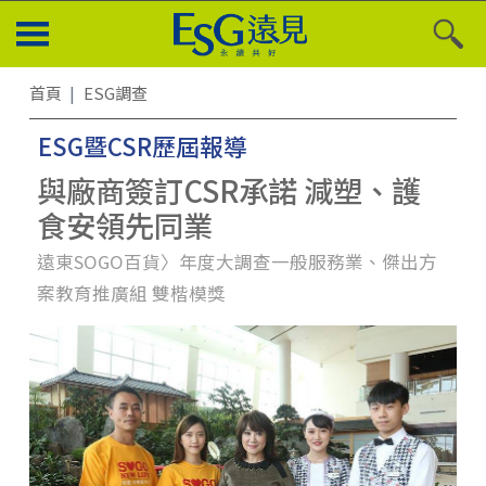
首頁
ESG調查
ESG暨CSR歷屆報導
與廠商簽訂CSR承諾 減塑、護
食安領先同業
遠東SOGO百貨〉年度大調查一般服務業、傑出方
案教育推廣組 雙楷模獎