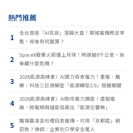
熱門推薦
全台首座「AI百貨」落腳大直！華城電機跨足零
1
售，背後有何盤算？
SpaceX廢棄火箭撞上月球！時速破8千公里，背
2
後藏什麼危機？
2026能源高峰會〉AI算力吞食電力！重電、醫
3
療、科技三巨頭解密「能源轉型2.0」致勝關鍵
2026能源高峰會〉AI助攻電力調度！虛擬電
4
廠、微電網與儲能協奏出「能源交響樂」
職場霸凌金句價目表瘋傳，可用「京都腔」避
5
罰款？律師：企業別只學安全罵人