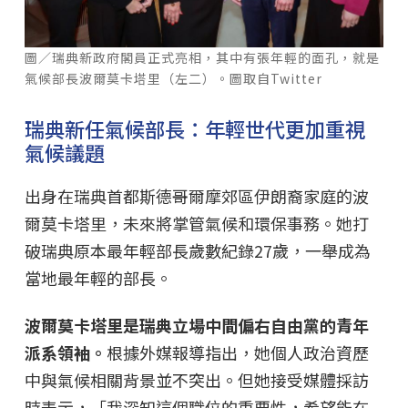
圖／瑞典新政府閣員正式亮相，其中有張年輕的面孔，就是
氣候部長波爾莫卡塔里（左二）。圖取自Twitter
瑞典新任氣候部長：年輕世代更加重視
氣候議題
出身在瑞典首都斯德哥爾摩郊區伊朗裔家庭的波
爾莫卡塔里，未來將掌管氣候和環保事務。她打
破瑞典原本最年輕部長歲數紀錄27歲，一舉成為
當地最年輕的部長。
波爾莫卡塔里是瑞典立場中間偏右自由黨的青年
派系領袖。
根據外媒報導指出，她個人政治資歷
中與氣候相關背景並不突出。但她接受媒體採訪
時表示，「我深知這個職位的重要性，希望能在