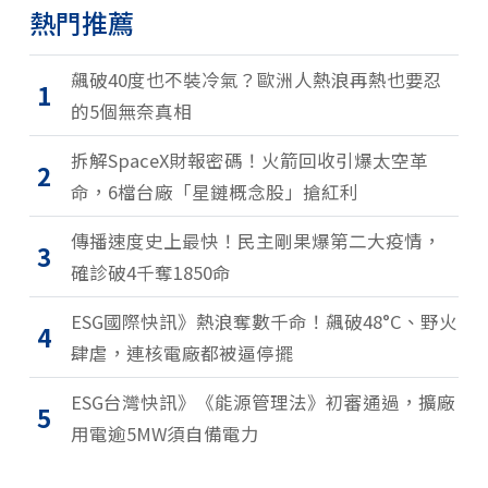
熱門推薦
飆破40度也不裝冷氣？歐洲人熱浪再熱也要忍
1
的5個無奈真相
拆解SpaceX財報密碼！火箭回收引爆太空革
2
命，6檔台廠「星鏈概念股」搶紅利
傳播速度史上最快！民主剛果爆第二大疫情，
3
確診破4千奪1850命
ESG國際快訊》熱浪奪數千命！飆破48°C、野火
4
肆虐，連核電廠都被逼停擺
ESG台灣快訊》《能源管理法》初審通過，擴廠
5
用電逾5MW須自備電力