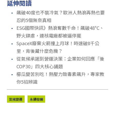
延伸閱讀
．
飆破40度也不裝冷氣？歐洲人熱浪再熱也要
忍的5個無奈真相
．
ESG國際快訊》熱浪奪數千命！飆破48°C、
野火肆虐，連核電廠都被逼停擺
．
SpaceX廢棄火箭撞上月球！時速破8千公
里，背後藏什麼危機？
．
從氣候承諾到營運決策：企業如何回應「後
COP30」四大核心議題
．
櫛瓜變苦別吃！熱壓力致毒素飆升，專家教
你5招辨識
氣候變遷
永續發展