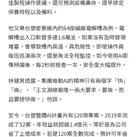
佳製程操作建議。還可預測設備壽命，提早排定
保養時程以及備料。
他又舉台塑麥寮廠內的64座碱廠電解槽為例。電
解槽出入口軟管多達1.6萬支，如果沒有及時發現
堵塞，會導致槽內高溫，具危險性。即使操作員
每班巡演兩次，還是無法全程監控。如今使用AI影
像辨識後，每2秒就檢查一次，安全度大幅提升。
林健男透露，集團推動AI的精神只有兩個字「快」
「做」，「王文淵總裁唯一兩大要求，要做，而
且要趕快做，」他說。
至今，台塑整體AI計畫共有120項專案。2019年完
成了52案，年效益就超過1.4億元。等於是為公司
省了上億成本。若是120案全數完成，預計可年省