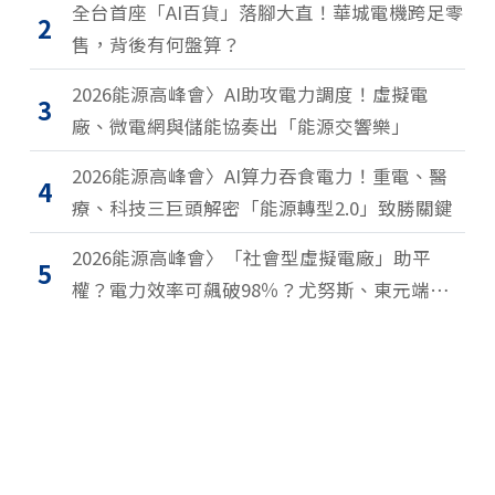
全台首座「AI百貨」落腳大直！華城電機跨足零
2
售，背後有何盤算？
2026能源高峰會〉AI助攻電力調度！虛擬電
3
廠、微電網與儲能協奏出「能源交響樂」
2026能源高峰會〉AI算力吞食電力！重電、醫
4
療、科技三巨頭解密「能源轉型2.0」致勝關鍵
2026能源高峰會〉「社會型虛擬電廠」助平
5
權？電力效率可飆破98％？尤努斯、東元端能
源升級解方