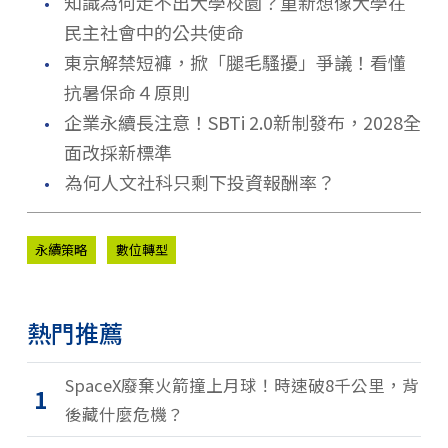
．
式救災？
知識為何走不出大學校園？重新想像大學在
民主社會中的公共使命
．
東京解禁短褲，掀「腿毛騷擾」爭議！看懂
抗暑保命４原則
．
企業永續長注意！SBTi 2.0新制發布，2028全
面改採新標準
．
為何人文社科只剩下投資報酬率？
永續策略
數位轉型
熱門推薦
SpaceX廢棄火箭撞上月球！時速破8千公里，背
1
後藏什麼危機？