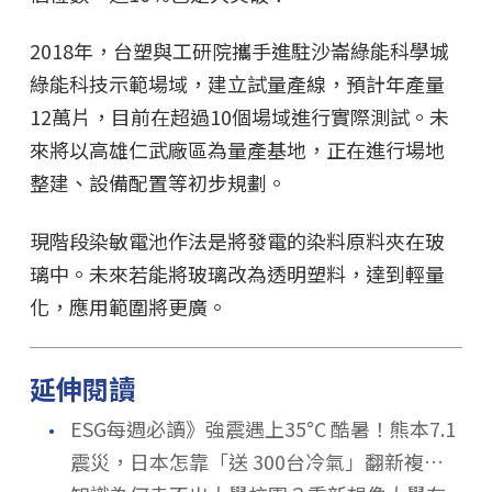
2018年，台塑與工研院攜手進駐沙崙綠能科學城
綠能科技示範場域，建立試量產線，預計年產量
12萬片，目前在超過10個場域進行實際測試。未
來將以高雄仁武廠區為量產基地，正在進行場地
整建、設備配置等初步規劃。
現階段染敏電池作法是將發電的染料原料夾在玻
璃中。未來若能將玻璃改為透明塑料，達到輕量
化，應用範圍將更廣。
延伸閱讀
．
ESG每週必讀》強震遇上35°C 酷暑！熊本7.1
震災，日本怎靠「送 300台冷氣」翻新複合