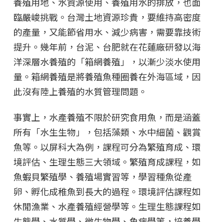
養殖用地、水資源使用、養殖用水的排放，也面
臨嚴峻挑戰。台灣土地資源珍貴，要維持高密度
的產量，又能節省用水、減少病害，需要靠技術
提升。幾年前，台泥、台肥就在花蓮廠研發以海
洋深層水養殖的「箱網養殖」，以漸少淡水使用
量。箱網養殖是將養殖魚種圈養在外海區域，因
此沒有陸上養殖的水質管理問題。
事實上，水產養殖不限於研究食用魚，而是涵蓋
所有「水生生物」，包括藻類、水中細菌、觀賞
魚等。以屏科大為例，課程可分為繁殖育成、環
境評估、生理生態三大領域。繁殖育成課程，如
魚蝦貝繁殖學、養殖場實習等，學習種魚從產
卵、孵化成稚魚到長大的過程。環境評估課程如
休閒漁業、水產養殖經營學等。生理生態課程如
生態學、水質學、微生物學、魚病學等，培養學