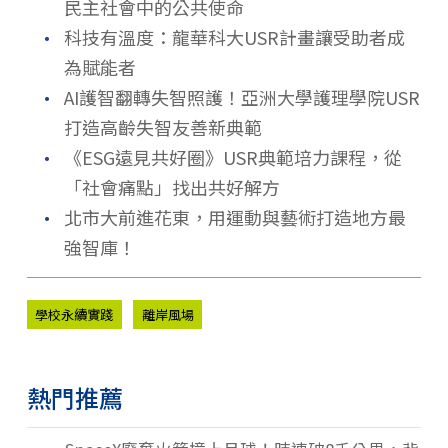
民主社會中的公共使命
．
科技有溫度：龍華科大USR計畫讓受助者成
為賦能者
．
AI護智翻轉失智照護！亞洲大學護理學院USR
打造高齡失智友善新典範
．
《ESG遠見共好圈》USR典範培力課程，從
「社會痛點」找出共好解方
．
北市大前進花東，用運動與藝術打造地方最
強智庫！
學校永續實踐
離岸風場
熱門推薦