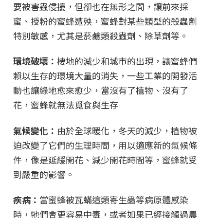
要被害蟲侵擾，但卻也在無形之間，讓前來採
蜜、授粉的蜜蜂遭殃，蜜蜂對某些類型的殺蟲劑
特別敏感，尤其是菸鹼類殺蟲劑、除草劑等。
環境破壞：
棲地的減少和城市的出現，讓蜜蜂們
賴以生存的環境大量的消失，一些工業的開發活
動也讓綠地愈來愈少，當沒有了植物、沒有了
花，蜜蜂就無法覓食與生存
氣候變化：
由於全球暖化，冬天的減少，植物被
迫改變了它們的生理時間，用以適應新的氣候條
件，像是延緩開花、減少開花時間等，蜜蜂就受
到嚴重的影響。
疾病：
當蜜蜂被瓦蟎這類寄生蟲等病原體感染
時，牠們會更容易中毒，或者如果已經接觸過農