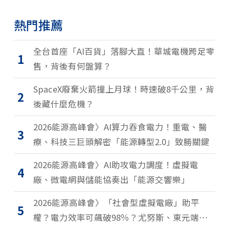
熱門推薦
全台首座「AI百貨」落腳大直！華城電機跨足零
1
售，背後有何盤算？
SpaceX廢棄火箭撞上月球！時速破8千公里，背
2
後藏什麼危機？
2026能源高峰會〉AI算力吞食電力！重電、醫
3
療、科技三巨頭解密「能源轉型2.0」致勝關鍵
2026能源高峰會〉AI助攻電力調度！虛擬電
4
廠、微電網與儲能協奏出「能源交響樂」
2026能源高峰會〉「社會型虛擬電廠」助平
5
權？電力效率可飆破98％？尤努斯、東元端能