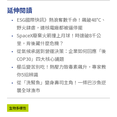
延伸閱讀
．
ESG國際快訊》熱浪奪數千命！飆破48°C、
野火肆虐，連核電廠都被逼停擺
．
SpaceX廢棄火箭撞上月球！時速破8千公
里，背後藏什麼危機？
．
從氣候承諾到營運決策：企業如何回應「後
COP30」四大核心議題
．
櫛瓜變苦別吃！熱壓力致毒素飆升，專家教
你5招辨識
．
從「洗腎魚」變身壽司主角！一條巴沙魚逆
襲全球漁市
生物多樣性