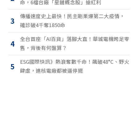
命，6檔台廠「星鏈概念股」搶紅利
傳播速度史上最快！民主剛果爆第二大疫情，
3
確診破4千奪1850命
全台首座「AI百貨」落腳大直！華城電機跨足零
4
售，背後有何盤算？
ESG國際快訊》熱浪奪數千命！飆破48°C、野火
5
肆虐，連核電廠都被逼停擺