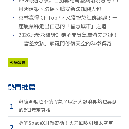
．
月起建築、環保、職安新法規懶人包
．
雲林贏得ICF Top7，又獲智慧社群認證！一
座農業縣走出自己的「智慧城市」之道
．
2026唐獎永續獎》她解開臭氧層消失之謎！
「害羞女孩」索羅門修復天空的科學傳奇
永續發展
熱門推薦
飆破40度也不裝冷氣？歐洲人熱浪再熱也要忍
1
的5個無奈真相
拆解SpaceX財報密碼！火箭回收引爆太空革
2