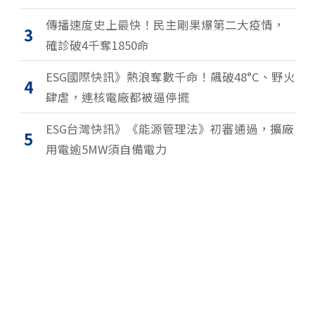
傳播速度史上最快！民主剛果爆第二大疫情，
3
確診破4千奪1850命
ESG國際快訊》熱浪奪數千命！飆破48°C、野火
4
肆虐，連核電廠都被逼停擺
ESG台灣快訊》《能源管理法》初審通過，擴廠
5
用電逾5MW須自備電力