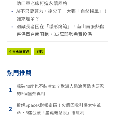
助口罩老廠打造永續風格
．
AI不只要算力，還欠了一大張「自然帳單」！
誰來埋單？
．
別讓長者困在「隱形烤箱」！南山首張熱傷
害保單台南開跑，3.2萬弱勢免費投保
企業永續實踐
減碳
熱門推薦
飆破40度也不裝冷氣？歐洲人熱浪再熱也要忍
1
的5個無奈真相
拆解SpaceX財報密碼！火箭回收引爆太空革
2
命，6檔台廠「星鏈概念股」搶紅利