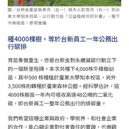
圖／台新金董座吳東亮（左一）與夫人彭雪芬（右一）到台
東大學知本校區，以行動力挺「公益植樹共好計畫」，種下
牛樟樹苗。廖君雅攝
種4000棵樹，等於台新員工一年公務出
行碳排
育苗象徵重生，亦是台新金對永續減碳行動立下
的一個新里程碑。本次共種下4,000株牛樟樹幼
苗，其中500 株種植於臺東大學知本校區，另外
3,500株則轉種於臺東森林公園。經科學估計，這
4000株樹苗一年內可吸收高達48公噸的二氧化
碳，即台新員工一整年公務出行的排碳量。
我們希望這種企業與政府、學術界、和社會企業
的合作，能凸顯企業對社會責任的實踐，也樂觀