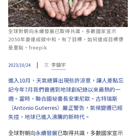
全球對朝向永續發展已取得共識，多數國家宣示
2050年要達成碳中和。有了目標，如何達成目標便
是重點。freepik
|
文
李鎮宇
2023/10/24
進入10月，天氣總算出現些許涼意，讓人差點忘
記今年7月我們曾遇到地球創紀錄以來最熱的一
週。當時，聯合國祕書長安東尼歐・古特瑞斯
（Antonio Guterres）嚴正警告，氣候變遷已經
失控，地球已進入沸騰的新時代。
全球對朝向
永續發展
已取得共識，多數國家宣示