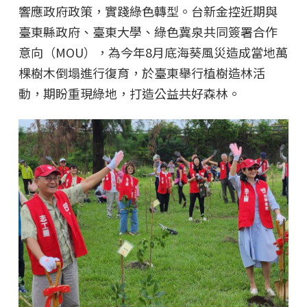
響應政府政策，實踐綠色轉型。台新金控近期與
臺東縣政府、臺東大學、綠色冀泉共同簽署合作
意向（MOU），為今年8月底海葵風災造成當地萬
棵樹木倒塌進行復育，於臺東舉行植樹造林活
動，期盼重現綠地，打造公益共好森林。