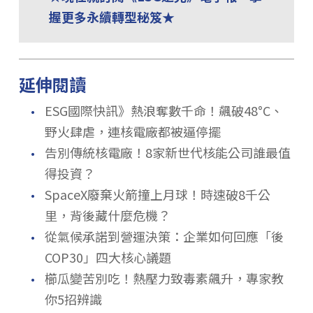
握更多永續轉型秘笈★
延伸閱讀
．
ESG國際快訊》熱浪奪數千命！飆破48°C、
野火肆虐，連核電廠都被逼停擺
．
告別傳統核電廠！8家新世代核能公司誰最值
得投資？
．
SpaceX廢棄火箭撞上月球！時速破8千公
里，背後藏什麼危機？
．
從氣候承諾到營運決策：企業如何回應「後
COP30」四大核心議題
．
櫛瓜變苦別吃！熱壓力致毒素飆升，專家教
你5招辨識