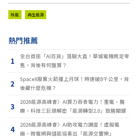
核能
再生能源
熱門推薦
全台首座「AI百貨」落腳大直！華城電機跨足零
1
售，背後有何盤算？
SpaceX廢棄火箭撞上月球！時速破8千公里，背
2
後藏什麼危機？
2026能源高峰會〉AI算力吞食電力！重電、醫
3
療、科技三巨頭解密「能源轉型2.0」致勝關鍵
2026能源高峰會〉AI助攻電力調度！虛擬電
4
廠、微電網與儲能協奏出「能源交響樂」