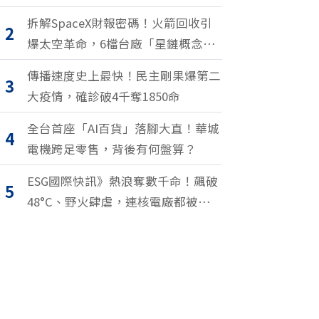
拆解SpaceX財報密碼！火箭回收引
2
爆太空革命，6檔台廠「星鏈概念
股」搶紅利
傳播速度史上最快！民主剛果爆第二
3
大疫情，確診破4千奪1850命
全台首座「AI百貨」落腳大直！華城
4
電機跨足零售，背後有何盤算？
ESG國際快訊》熱浪奪數千命！飆破
5
48°C、野火肆虐，連核電廠都被逼停
擺