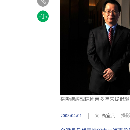
裕隆總經理陳國榮多年來提倡環
|
文
高宜凡
攝影
2008/04/01