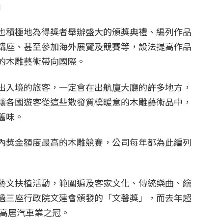
」
也積極地為得獎者舉辦盛大的頒獎典禮、編列作品
講座、甚至參加海外展覽及競賽等，設法提高作品
的木雕藝術帶向國際。
出入境的旅客，一定會在出航廈大廳的許多地方，
讓各國遊客從這些散發質樸暖意的木雕藝術品中，
舊味。
內獎金額度最高的木雕競賽，公司每年都為此編列
藝文扶植活動，範圍遍及客家文化、傳統樂曲、繪
過三座行政院文建會頒發的「文馨獎」，而去年超
樣高居汽車業之冠。