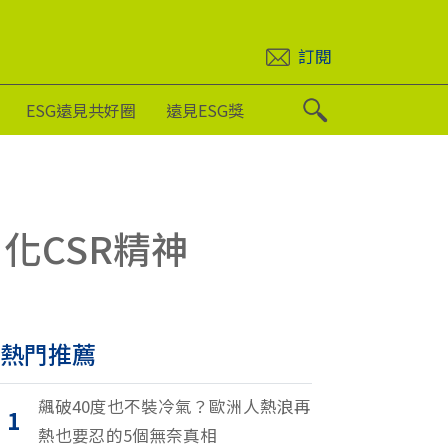
訂閱
ESG遠見共好圈
遠見ESG獎
化CSR精神
熱門推薦
飆破40度也不裝冷氣？歐洲人熱浪再
1
熱也要忍的5個無奈真相