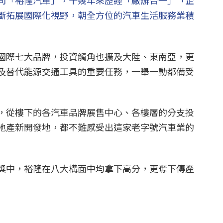
司「裕隆汽車」，十幾年來歷經「廠辦合一」「企
斷拓展國際化視野，朝全方位的汽車生活服務業積
國際七大品牌，投資觸角也擴及大陸、東南亞，更
及替代能源交通工具的重要任務，一舉一動都備受
，從樓下的各汽車品牌展售中心、各樓層的分支投
地產新開發地，都不難感受出這家老字號汽車業的
獎中，裕隆在八大構面中均拿下高分，更奪下傳產