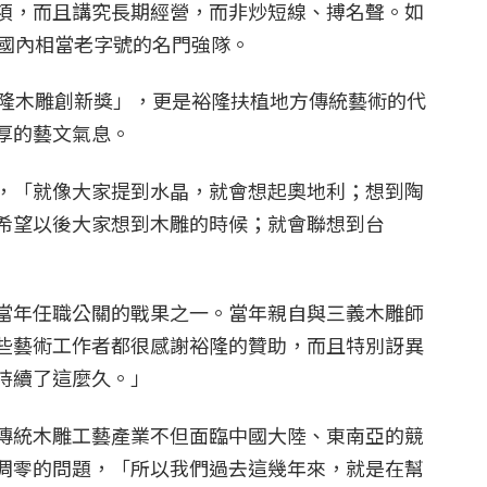
項，而且講究長期經營，而非炒短線、搏名聲。如
是國內相當老字號的名門強隊。
裕隆木雕創新獎」，更是裕隆扶植地方傳統藝術的代
厚的藝文氣息。
，「就像大家提到水晶，就會想起奧地利；想到陶
希望以後大家想到木雕的時候；就會聯想到台
當年任職公關的戰果之一。當年親自與三義木雕師
些藝術工作者都很感謝裕隆的贊助，而且特別訝異
持續了這麼久。」
傳統木雕工藝產業不但面臨中國大陸、東南亞的競
凋零的問題，「所以我們過去這幾年來，就是在幫