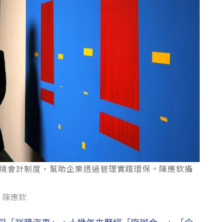
境會計制度，幫助企業透過管理實踐環保。陳應欽攝
 陳應欽