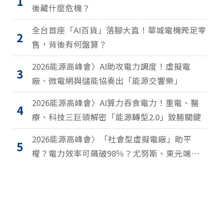
1
後藏什麼危機？
全台首座「AI百貨」落腳大直！華城電機跨足零
2
售，背後有何盤算？
2026能源高峰會〉AI助攻電力調度！虛擬電
3
廠、微電網與儲能協奏出「能源交響樂」
2026能源高峰會〉AI算力吞食電力！重電、醫
4
療、科技三巨頭解密「能源轉型2.0」致勝關鍵
2026能源高峰會〉「社會型虛擬電廠」助平
5
權？電力效率可飆破98％？尤努斯、東元端能
源升級解方