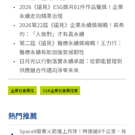
．
2026《遠見》ESG獎共81件作品獲獎！企業
永續走向精準治理
．
2026第22屆《遠見》企業永續獎揭曉！高希
均：「人做對」才有真永續
．
第二屆《遠見》醫療永續獎揭曉！王力行：
醫療永續有助加強氣候韌性
．
日月光以行動落實永續承諾：從節能管理到
供應鏈合作邁向淨零未來
企業社會責任
CSR企業社會責任獎
熱門推薦
SpaceX廢棄火箭撞上月球！時速破8千公里，背