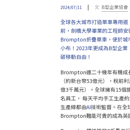
|
文
B型企業協會
2024/07/11
全球各大城市打造單車專用道
前，劍橋大學畢業的工程師安德魯·
Brompton折疊單車，便
小布！2023年更成為B型企
碳移動自由！
Brompton連二十幾年有機成長
（約新台幣53億元），稅前利潤從
億3千萬元）。全球擁有15個
名員工， 每天平均手工生產約2
生產線都由
AI
技術監督。在全
Brompton難能可貴的成為