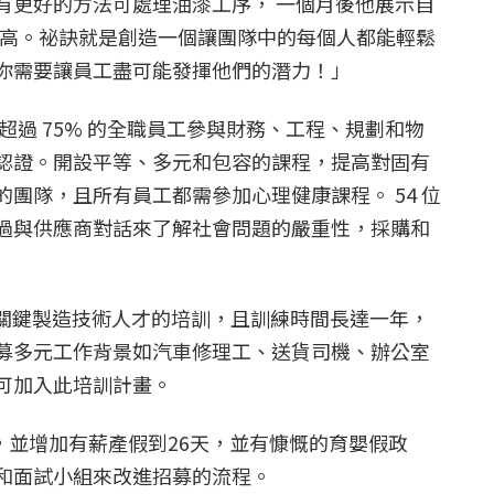
有更好的方法可處理油漆工序， 一個月後他展示自
更高。祕訣就是創造一個讓團隊中的每個人都能輕鬆
你需要讓員工盡可能發揮他們的潛力！」
有超過 75% 的全職員工參與財務、工程、規劃和物
認證。開設平等、多元和包容的課程，提高對固有
團隊，且所有員工都需參加心理健康課程。 54 位
過與供應商對話來了解社會問題的嚴重性，採購和
焊等關鍵製造技術人才的培訓，且訓練時間長達一年，
募多元工作背景如汽車修理工、送貨司機、辦公室
可加入此培訓計畫。
管，並增加有薪產假到26天，並有慷慨的育嬰假政
和面試小組來改進招募的流程。