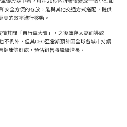
疊自行車優於競爭者，可在20秒內折疊後變成一個小型如
移動和安全方便的存放，能與其他交通方式搭配，提供
更高的效率進行移動。
2年疫情其間「自行車大賣」，之後庫存太高而導致
ton也不例外，但其CEO亞當斯預計因全球各城市持續
善健康等好處，預估銷售將繼續增長。