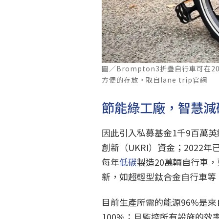
圖／Brompton3折疊自行車可在
方便的存放。取自lane trip官網
節能綠工廠，智慧減
因此引入私募基金1千9百萬
創新（UKRI）資金；202
每年
低碳
製造20萬輛自行車
新，如超輕型鈦合金自行車等
目前生產所需的能源96%是來
100%；且監控所有設施的