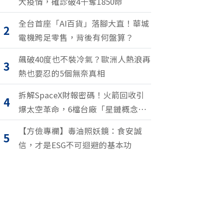
大疫情，確診破4千奪1850命
全台首座「AI百貨」落腳大直！華城
2
電機跨足零售，背後有何盤算？
飆破40度也不裝冷氣？歐洲人熱浪再
3
熱也要忍的5個無奈真相
拆解SpaceX財報密碼！火箭回收引
4
爆太空革命，6檔台廠「星鏈概念
股」搶紅利
【方儉專欄】毒油照妖鏡：食安誠
5
信，才是ESG不可迴避的基本功