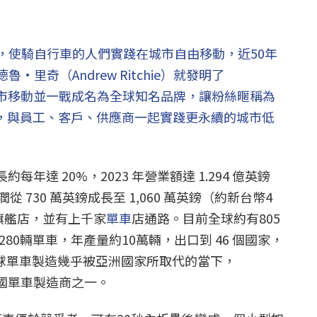
，使騎自行車的人們實踐在城市自由移動，近50年
里奇（Andrew Ritchie）就發明了
於城市移動並一戰成名為全球知名品牌，讓粉絲暱稱為
業，與員工、客戶、供應商一起實踐更永續的城市低
約每年達 20%，2023 年營業額達 1.294 億英鎊
 730 萬英鎊成長至 1,060 萬英鎊（約新台幣4
旗艦店，並有上千家
單車
店通路。目前全球約有805
80輛單車，年產量約10萬輛，出口到 46 個國家，
球單車製造幾乎被亞洲國家所取代的當下，
英國單車製造商之一。