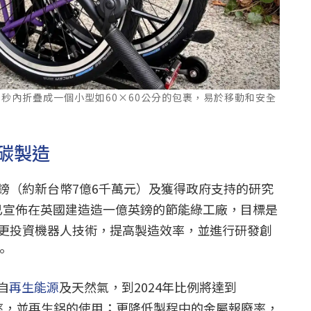
20秒內折疊成一個小型如60×60公分的包裹，易於移動和安全
碳製造
英鎊（約新台幣7億6千萬元）及獲得政府支持的研究
2年已宣佈在英國建造造一億英鎊的節能綠工廠，目標是
，更投資機器人技術，提高製造效率，並進行研發創
。
自
再生能源
及天然氣，到2024年比例將達到
效率，並再生鋁的使用；更降低製程中的金屬報廢率，