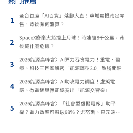
熱門推薦
全台首座「AI百貨」落腳大直！華城電機跨足零
1
售，背後有何盤算？
SpaceX廢棄火箭撞上月球！時速破8千公里，背
2
後藏什麼危機？
2026能源高峰會〉AI算力吞食電力！重電、醫
3
療、科技三巨頭解密「能源轉型2.0」致勝關鍵
2026能源高峰會〉AI助攻電力調度！虛擬電
4
廠、微電網與儲能協奏出「能源交響樂」
2026能源高峰會〉「社會型虛擬電廠」助平
5
權？電力效率可飆破98％？尤努斯、東元端能
源升級解方