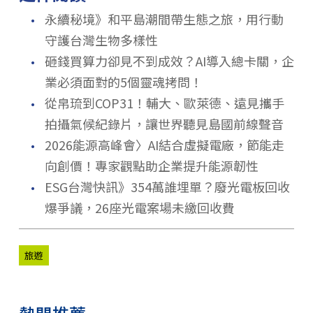
．
永續秘境》和平島潮間帶生態之旅，用行動
守護台灣生物多樣性
．
砸錢買算力卻見不到成效？AI導入總卡關，企
業必須面對的5個靈魂拷問！
．
從帛琉到COP31！輔大、歐萊德、遠見攜手
拍攝氣候紀錄片，讓世界聽見島國前線聲音
．
2026能源高峰會〉AI結合虛擬電廠，節能走
向創價！專家觀點助企業提升能源韌性
．
ESG台灣快訊》354萬誰埋單？廢光電板回收
爆爭議，26座光電案場未繳回收費
旅遊