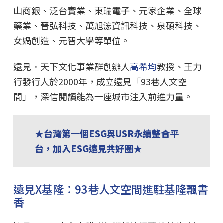
山商銀、泛台實業、東瑞電子、元家企業、全球
藥業、晉弘科技、萬旭浤資訊科技、泉碩科技、
女媧創造、元智大學等單位。
遠見．天下文化事業群創辦人
高希均
教授、王力
行發行人於2000年，成立遠見「93巷人文空
間」，深信閱讀能為一座城市注入前進力量。
★台灣第一個ESG與USR永續整合平
台，加入ESG遠見共好圈★
遠見X基隆：93巷人文空間進駐基隆飄書
香