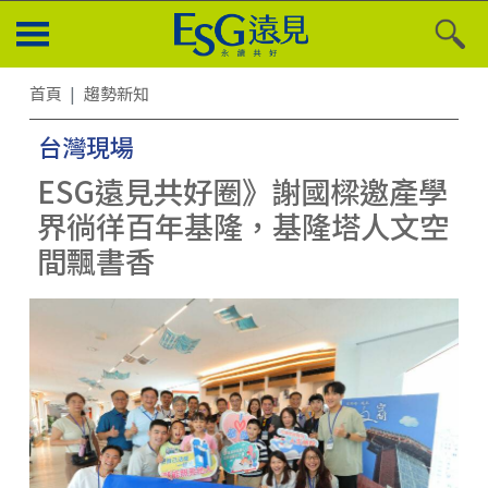
首頁
趨勢新知
台灣現場
ESG遠見共好圈》謝國樑邀產學
界徜徉百年基隆，基隆塔人文空
間飄書香