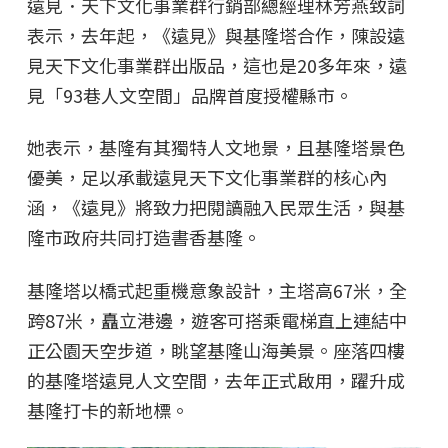
遠見．天下文化事業群行銷部總經理林芳燕致詞
表示，去年起，《遠見》與基隆塔合作，陳設遠
見天下文化事業群出版品，這也是20多年來，遠
見「93巷人文空間」品牌首度授權縣市。
她表示，基隆有其獨特人文地景，且基隆塔景色
優美，足以承載遠見天下文化事業群的核心內
涵，《遠見》將致力把閱讀融入民眾生活，與基
隆市政府共同打造書香基隆。
基隆塔以橋式起重機意象設計，主塔高67米，全
跨87米，矗立港邊，遊客可搭乘電梯直上連結中
正公園天空步道，眺望基隆山海美景。座落四樓
的基隆塔遠見人文空間，去年正式啟用，躍升成
基隆打卡的新地標。