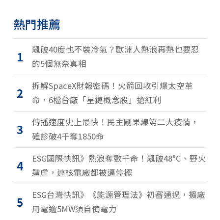
熱門推薦
飆破40度也不裝冷氣？歐洲人熱浪再熱也要忍
1
的5個無奈真相
拆解SpaceX財報密碼！火箭回收引爆太空革
2
命，6檔台廠「星鏈概念股」搶紅利
傳播速度史上最快！民主剛果爆第二大疫情，
3
確診破4千奪1850命
ESG國際快訊》熱浪奪數千命！飆破48°C、野火
4
肆虐，連核電廠都被逼停擺
ESG台灣快訊》《能源管理法》初審通過，擴廠
5
用電逾5MW須自備電力