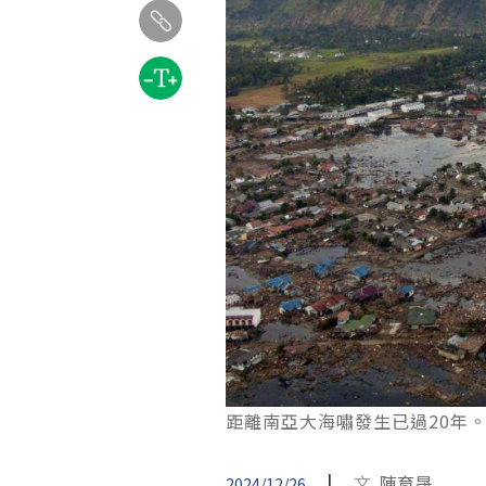
距離南亞大海嘯發生已過20年。X by
|
文
陳育晟
2024/12/26