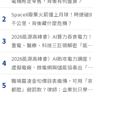
電機跨足零售，背後有何盤算？
SpaceX廢棄火箭撞上月球！時速破8
2
千公里，背後藏什麼危機？
2026能源高峰會〉AI算力吞食電力！
3
重電、醫療、科技三巨頭解密「能源
轉型2.0」致勝關鍵
2026能源高峰會〉AI助攻電力調度！
4
虛擬電廠、微電網與儲能協奏出「能
源交響樂」
職場霸凌金句價目表瘋傳，可用「京
5
都腔」避罰款？律師：企業別只學安
全罵人