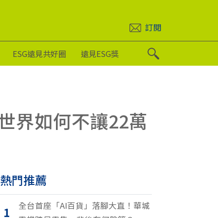
訂閱
ESG遠見共好圈
遠見ESG獎
世界如何不讓22萬
熱門推薦
全台首座「AI百貨」落腳大直！華城
1