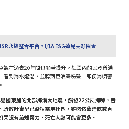
USR永續整合平台，加入ESG遠見共好圈★
意識在過去20年間也顯著提升。社區內的民眾普遍
，看到海水退潮，並聽到巨浪轟鳴聲，即便海嘯警
。
洋島國東加的北部海溝大地震，觸發22公尺海嘯，吞
、疏散計畫早已深植當地社區，雖然依舊造成數百
如果沒有前述努力，死亡人數可能會更多。