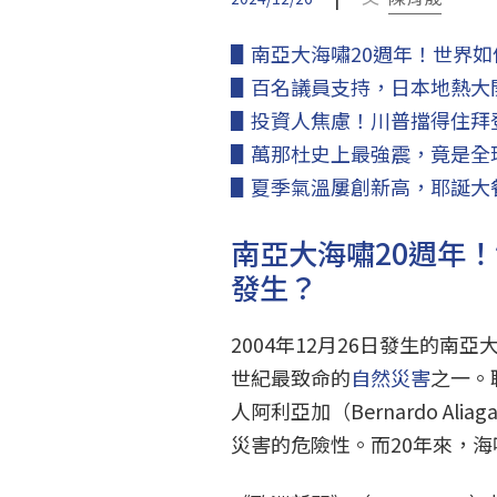
▋南亞大海嘯20週年！世界如
▋百名議員支持，日本地熱大
▋投資人焦慮！川普擋得住拜
▋萬那杜史上最強震，竟是全
▋夏季氣溫屢創新高，耶誕大
南亞大海嘯20週年
發生？
2004年12月26日發生的南
世紀最致命的
自然災害
之一。
人阿利亞加（Bernardo A
災害的危險性。而20年來，