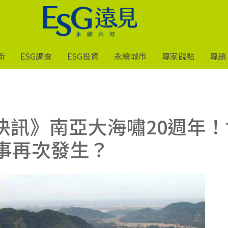
新
ESG調查
ESG投資
永續城市
專家觀點
專題
際快訊》南亞大海嘯20週年！
事再次發生？