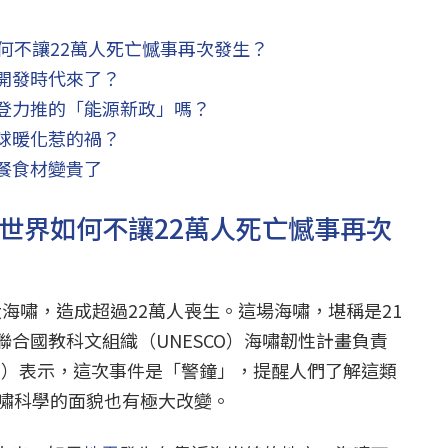
何不讓22萬人死亡憾事再次發生？
開發時代來了？
登力推的「能源新政」嗎？
球暖化惹的禍？
餐食材變貴了
！世界如何不讓22萬人死亡憾事再次
亞大海嘯，造成超過22萬人喪生。這場海嘯，堪稱是21
聯合國教科文組織（UNESCO）海嘯韌性計畫負責
liaga）表示，這次事件是「警鐘」，提醒人們了解這類
海嘯科學的面貌也有極大改變。