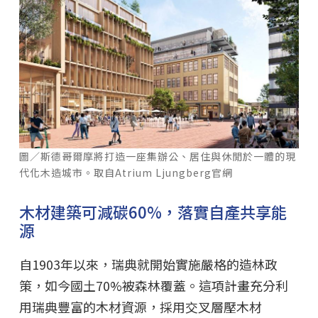
圖／斯德哥爾摩將打造一座集辦公、居住與休閒於一體的現
代化木造城市。取自Atrium Ljungberg官網
木材建築可減碳60%，落實自產共享能
源
自1903年以來，瑞典就開始實施嚴格的造林政
策，如今國土70%被森林覆蓋。這項計畫充分利
用瑞典豐富的木材資源，採用交叉層壓木材