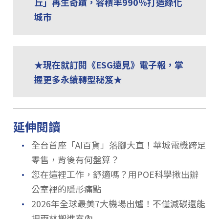
丘」再生奇蹟，容積率990％打造綠化
城市
★現在就訂閱《ESG遠見》電子報，掌
握更多永續轉型秘笈★
延伸閱讀
．
全台首座「AI百貨」落腳大直！華城電機跨足
零售，背後有何盤算？
．
您在這裡工作，舒適嗎？用POE科學揪出辦
公室裡的隱形痛點
．
2026年全球最美7大機場出爐！不僅減碳還能
把雨林搬進室內