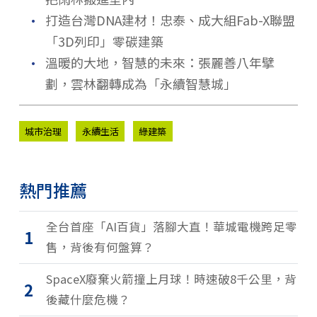
．
打造台灣DNA建材！忠泰、成大組Fab-X聯盟
「3D列印」零碳建築
．
溫暖的大地，智慧的未來：張麗善八年擘
劃，雲林翻轉成為「永續智慧城」
城市治理
永續生活
綠建築
熱門推薦
全台首座「AI百貨」落腳大直！華城電機跨足零
1
售，背後有何盤算？
SpaceX廢棄火箭撞上月球！時速破8千公里，背
2
後藏什麼危機？